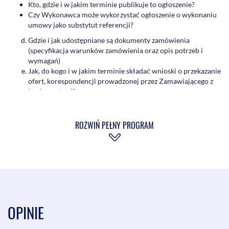
Kto, gdzie i w jakim terminie publikuje to ogłoszenie?
Czy Wykonawca może wykorzystać ogłoszenie o wykonaniu
umowy jako substytut referencji?
Gdzie i jak udostępniane są dokumenty zamówienia
(specyfikacja warunków zamówienia oraz opis potrzeb i
wymagań)
Jak, do kogo i w jakim terminie składać wnioski o przekazanie
ofert, korespondencji prowadzonej przez Zamawiającego z
konkurentami?
Jak czytać SWZ?
Najważniejsze elementy składowe SWZ:
ROZWIŃ PEŁNY PROGRAM
Opis przedmiotu zamówienia oraz projektowane
postanowienia umowy
Terminy
Warunki udziału w postępowaniu
Wadium i zabezpieczenie należytego wykonania umowy
Kryteria oceny ofert.
Wyjaśnianie treści SWZ:
OPINIE
O co można pytać Zamawiającego?