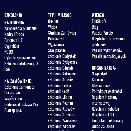
pełnomocnictwo w postępowaniu odwoławczym
Ile kosztuje odwołanie?
Skarga do sądu
SZKOLENIA
TYP I MIEJSCE:
WIEDZA:
Pozasądowe rozwiązywanie sporów wynikających z
On-line
EduStrefa
KATEGORIA:
realizacji umowy w sprawie zamówienia publicznego
Wideo
Blog
Zamówienia publiczne
(mediacja, koncyliacja) - jak z tego korzystać?
Studium Zamówień
Paczka Wiedzy
Kadry i Płace
Publicznych
Bezpłatne zamówienia
Fundusze UE
Wyjazdowe
publiczne
Sygnaliści
Stacjonarne:
Pzp dla wykonawców
RODO
szkolenia Białystok
Pzp dla początkujących
Cyberbezpieczeństwo
szkolenia Bydgoszcz
Sztuczna inteligencja AI
szkolenia Gdańsk
ORGANIZACJA:
ESG
szkolenia Katowice
O ApexNet
szkolenia Kraków
Kariera
NA ZAMÓWIENIE:
szkolenia Lublin
Klienci o nas
Szkolenia zamknięte
szkolenia Łódź
Polityka prywatności
Doradztwo
szkolenia Mielno
Regulamin strony
Współpraca
szkolenia Poznań
internetowej
Podręcznik ustawa Pzp
szkolenia Rzeszów
Regulamin szkoleń
Plan zp plus
szkolenia Szczecin
Regulamin DSA
szkolenia Warszawa
Formularz reklamacji
szkolenia Wrocław
Obiad Za Obiad