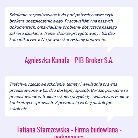
Kiedy warto rozważyć wniesienie odwołania do Prezesa
KIO?
Terminy na zadawanie pytań.
Szkolenie zorganizowane było pod potrzeby nasze czyli
brokera ubezpieczeniowego. Pracowaliśmy na naszych
Jak poprawie przygotować i złożyć ofertę oraz inne
dokumentach, omawialiśmy problemy dotyczące naszego
wymagane oświadczenia i dokumenty?
zakresu działania. Trener dobrze przygotowany i bardzo
Jak składać ofertę: samodzielnie, wspólnie z innym
komunikatywny. Na pewno skorzystamy ponownie.
wykonawcą, czy polegając za zasobach/sytuacji podmiotu
trzeciego (omówienie różnic poszczególnych wariantów)?
Wymagana forma oferty, wniosku o dopuszczenie do udziału
Agnieszka Kanafa - PIB Broker S.A.
w postępowaniu, oświadczenia, o którym mowa w art. 125
ust. 1 Pzp
W jaki sposób należy zastrzegać informacje stanowiące
tajemnicę przedsiębiorstwa?
Treściwe, rzeczowe szkolenie, tematy i wykładnia prawna
Kwalifikowany podpis elektroniczny, podpis zaufany i podpis
przedstawione w bardzo dostępny sposób. Bardzo pomocne są
osobisty - kiedy i jak je używamy?
przedstawiane w trakcie szkoleń przykłady, zwłaszcza wyroki w
W jakim formacie należy przygotowywać dokumenty
konkretnych sprawach. Z pewnością wrócę na kolejne
elektroniczne składane w postępowaniu o udzielenie
szkolenie.
zamówienia publicznego?
Jak należy przekazywać podmiotowe środki dowodowe,
przedmiotowe środki dowodowe, zobowiązania podmiotów
Tatiana Starczewska - Firma budowlana -
udostępniających zasoby, pełnomocnictwa?
wykonawca
Kto i w jaki sposób może poświadczać zgodność cyfrowych