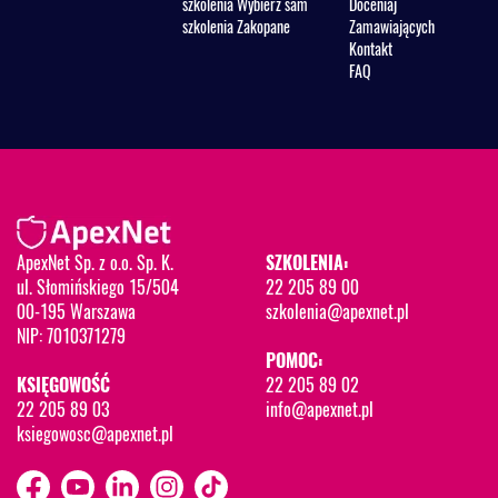
szkolenia Wybierz sam
Doceniaj
szkolenia Zakopane
Zamawiających
Kontakt
FAQ
ApexNet Sp. z o.o. Sp. K.
SZKOLENIA:
ul. Słomińskiego 15/504
22 205 89 00
00-195 Warszawa
szkolenia@apexnet.pl
NIP: 7010371279
POMOC:
KSIĘGOWOŚĆ
22 205 89 02
22 205 89 03
info@apexnet.pl
ksiegowosc@apexnet.pl