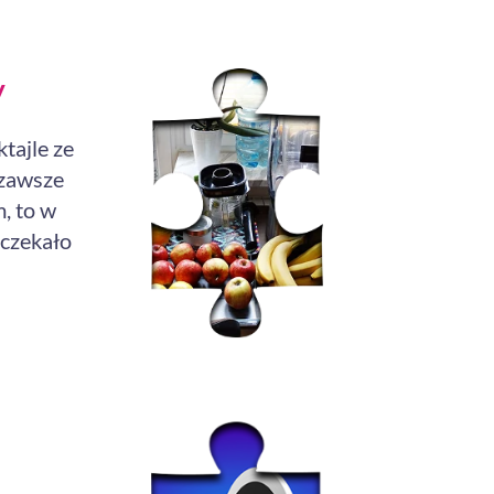
y
tajle ze
 zawsze
, to w
 czekało