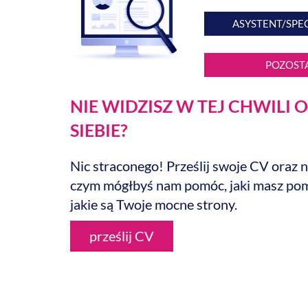
ASYSTENT/SPEC
POZOST
NIE WIDZISZ W TEJ CHWILI 
SIEBIE?
Nic straconego! Prześlij swoje CV oraz 
czym mógłbyś nam pomóc, jaki masz pom
jakie są Twoje mocne strony.
prześlij CV