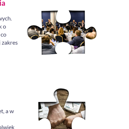
ia
wych.
k o
 co
j zakres
t, a w
olwiek