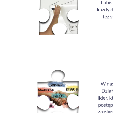
Lubis
każdy d
też 
W nasz
Dział
lider,
postępy
wspier