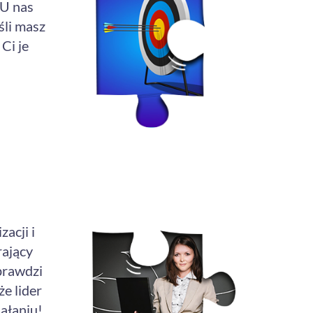
 U nas
śli masz
Ci je
zacji i
rający
prawdzi
że lider
ałaniu!