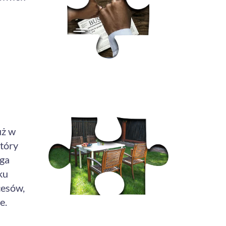
uż w
który
ga
ku
cesów,
e.