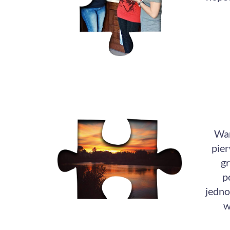
War
pier
g
p
jedno
w