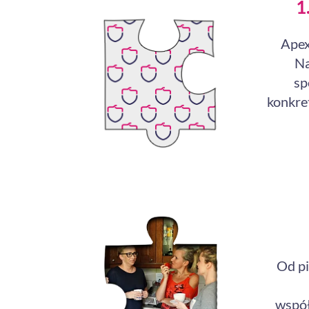
1
Apex
Na
sp
konkret
Od pi
współ