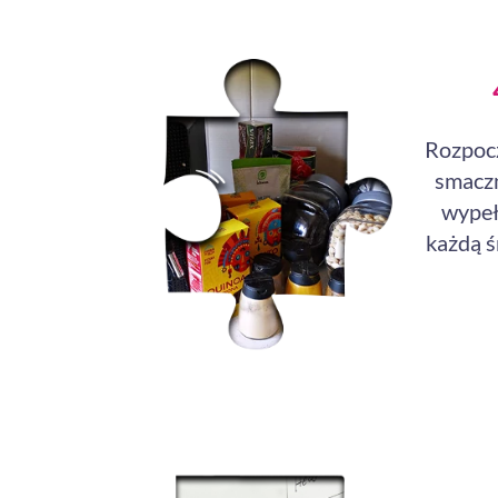
Rozpocz
smaczn
wypeł
każdą ś