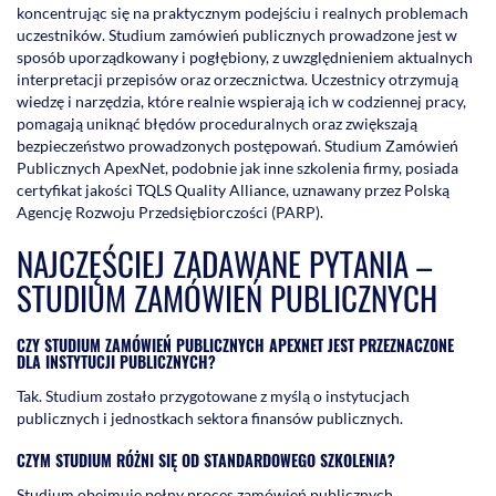
koncentrując się na praktycznym podejściu i realnych problemach
uczestników. Studium zamówień publicznych prowadzone jest w
sposób uporządkowany i pogłębiony, z uwzględnieniem aktualnych
interpretacji przepisów oraz orzecznictwa. Uczestnicy otrzymują
wiedzę i narzędzia, które realnie wspierają ich w codziennej pracy,
pomagają uniknąć błędów proceduralnych oraz zwiększają
bezpieczeństwo prowadzonych postępowań. Studium Zamówień
Publicznych ApexNet, podobnie jak inne szkolenia firmy, posiada
certyfikat jakości TQLS Quality Alliance, uznawany przez Polską
Agencję Rozwoju Przedsiębiorczości (PARP).
NAJCZĘŚCIEJ ZADAWANE PYTANIA –
STUDIUM ZAMÓWIEŃ PUBLICZNYCH
CZY STUDIUM ZAMÓWIEŃ PUBLICZNYCH APEXNET JEST PRZEZNACZONE
DLA INSTYTUCJI PUBLICZNYCH?
Tak. Studium zostało przygotowane z myślą o instytucjach
publicznych i jednostkach sektora finansów publicznych.
CZYM STUDIUM RÓŻNI SIĘ OD STANDARDOWEGO SZKOLENIA?
Studium obejmuje pełny proces zamówień publicznych,