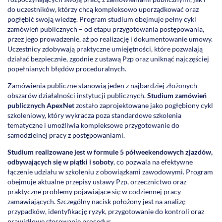
do uczestników, którzy chcą kompleksowo uporządkować oraz
pogłębić swoją wiedzę. Program studium obejmuje pełny cykl
zamówień publicznych – od etapu przygotowania postępowania,
przez jego prowadzenie, aż po realizację i dokumentowanie umowy.
Uczestnicy zdobywają praktyczne umiejętności, które pozwalają
działać bezpiecznie, zgodnie z ustawą Pzp oraz uniknąć najczęściej
popełnianych błędów proceduralnych.
Zamówienia publiczne stanowią jeden z najbardziej złożonych
obszarów działalności instytucji publicznych.
Studium zamówień
publicznych ApexNet
zostało zaprojektowane jako pogłębiony cykl
szkoleniowy, który wykracza poza standardowe szkolenia
tematyczne i umożliwia kompleksowe przygotowanie do
samodzielnej pracy z postępowaniami.
Studium realizowane jest w formule 5 półweekendowych zjazdów,
odbywających się w piątki i soboty
, co pozwala na efektywne
łączenie udziału w szkoleniu z obowiązkami zawodowymi. Program
obejmuje aktualne przepisy ustawy Pzp, orzecznictwo oraz
praktyczne problemy pojawiające się w codziennej pracy
zamawiających. Szczególny nacisk położony jest na analizę
przypadków, identyfikację ryzyk, przygotowanie do kontroli oraz
prawidłowe stosowanie procedur.