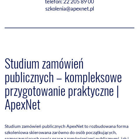
telefon: 22 205 89 00
szkolenia@apexnet.pl
Studium zamówień
publicznych – kompleksowe
przygotowanie praktyczne |
ApexNet
Studium zamówień publicznych ApexNet to rozbudowana forma
szkoleniowa skierowana zarówno do osób początkujących,
rozpoczynających swoją pracę z zamówieniami publicznymi, jak i