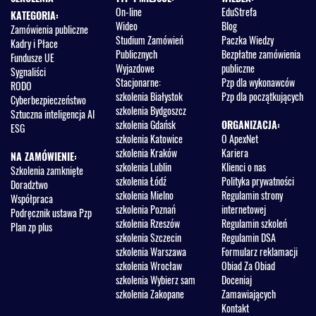
On-line
EduStrefa
KATEGORIA:
Wideo
Blog
Zamówienia publiczne
Studium Zamówień
Paczka Wiedzy
Kadry i Płace
Publicznych
Bezpłatne zamówienia
Fundusze UE
Wyjazdowe
publiczne
Sygnaliści
Stacjonarne:
Pzp dla wykonawców
RODO
szkolenia Białystok
Pzp dla początkujących
Cyberbezpieczeństwo
szkolenia Bydgoszcz
Sztuczna inteligencja AI
szkolenia Gdańsk
ORGANIZACJA:
ESG
szkolenia Katowice
O ApexNet
szkolenia Kraków
Kariera
NA ZAMÓWIENIE:
szkolenia Lublin
Klienci o nas
Szkolenia zamknięte
szkolenia Łódź
Polityka prywatności
Doradztwo
szkolenia Mielno
Regulamin strony
Współpraca
szkolenia Poznań
internetowej
Podręcznik ustawa Pzp
szkolenia Rzeszów
Regulamin szkoleń
Plan zp plus
szkolenia Szczecin
Regulamin DSA
szkolenia Warszawa
Formularz reklamacji
szkolenia Wrocław
Obiad Za Obiad
szkolenia Wybierz sam
Doceniaj
szkolenia Zakopane
Zamawiających
Kontakt