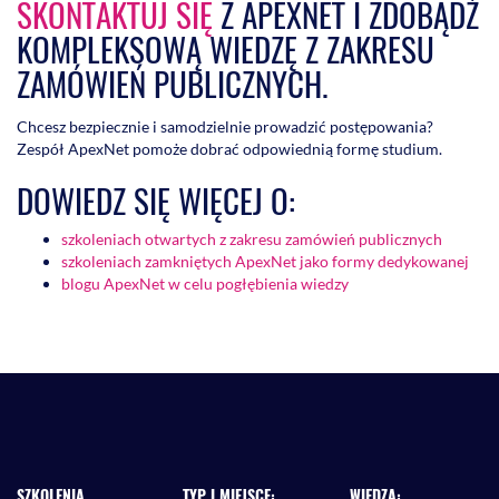
SKONTAKTUJ SIĘ
Z APEXNET I ZDOBĄDŹ
KOMPLEKSOWĄ WIEDZĘ Z ZAKRESU
ZAMÓWIEŃ PUBLICZNYCH.
Chcesz bezpiecznie i samodzielnie prowadzić postępowania?
Zespół ApexNet pomoże dobrać odpowiednią formę studium.
DOWIEDZ SIĘ WIĘCEJ O:
szkoleniach otwartych z zakresu zamówień publicznych
szkoleniach zamkniętych ApexNet jako formy dedykowanej
blogu ApexNet w celu pogłębienia wiedzy
SZKOLENIA
TYP I MIEJSCE:
WIEDZA: