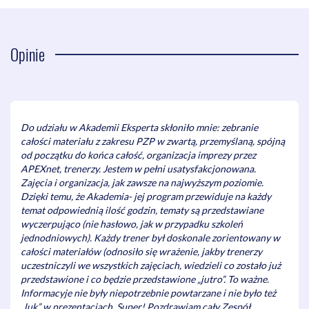
Opinie
Do udziału w Akademii Eksperta skłoniło mnie: zebranie
całości materiału z zakresu PZP w zwartą, przemyślaną, spójną
od początku do końca całość, organizacja imprezy przez
APEXnet, trenerzy. Jestem w pełni usatysfakcjonowana.
Zajęcia i organizacja, jak zawsze na najwyższym poziomie.
Dzięki temu, że Akademia- jej program przewiduje na każdy
temat odpowiednią ilość godzin, tematy są przedstawiane
wyczerpująco (nie hasłowo, jak w przypadku szkoleń
jednodniowych). Każdy trener był doskonale zorientowany w
całości materiałów (odnosiło się wrażenie, jakby trenerzy
uczestniczyli we wszystkich zajęciach, wiedzieli co zostało już
przedstawione i co będzie przedstawione „jutro”. To ważne.
Informacyje nie były niepotrzebnie powtarzane i nie było też
„luk” w prezentacjach. Super! Pozdrawiam cały Zespół