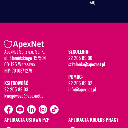
FAQ
ApexNet Sp. z o.o. Sp. K.
SZKOLENIA:
ul. Słomińskiego 15/504
22 205 89 00
00-195 Warszawa
szkolenia@apexnet.pl
NIP: 7010371279
POMOC:
KSIĘGOWOŚĆ
22 205 89 02
22 205 89 03
info@apexnet.pl
ksiegowosc@apexnet.pl
APLIKACJA USTAWA PZP
APLIKACJA KODEKS PRACY