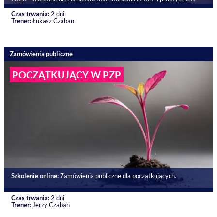
warsztaty utrwalające
Czas trwania:
2 dni
Trener:
Łukasz Czaban
Zamówienia publiczne
POCZĄTKUJĄCY W PZP
Szkolenie online:
Zamówienia publiczne dla początkujących.
Czas trwania:
2 dni
Trener:
Jerzy Czaban