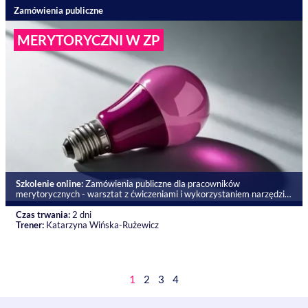
Zamówienia publiczne
MERYTORYCZNI W ZP
Szkolenie online:
Zamówienia publiczne dla pracowników
merytorycznych - warsztat z ćwiczeniami i wykorzystaniem narzędzi
AI
Czas trwania:
2 dni
Trener:
Katarzyna Wińska-Rużewicz
1
2
3
4