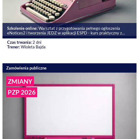
Szkolenie online:
Warsztat z przygotowania pełnego ogłoszenia
eNotices2 i tworzenia JEDZ w aplikacji ESPD - kurs praktyczny z
postępowań unijnych w PZP
Czas trwania:
2 dni
Trener:
Wioleta Bajda
Zamówienia publiczne
ZMIANY
PZP 2026