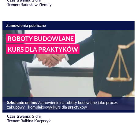
Czas trwania:
2 dni
Trener:
Radosław Ziemey
Zamówienia publiczne
ROBOTY BUDOWLANE
KURS DLA PRAKTYKÓW
Szkolenie online:
Zamówienie na roboty budowlane jako proces
zakupowy - kompleksowy kurs dla praktyków
Czas trwania:
2 dni
Trener:
Balbina Kacprzyk