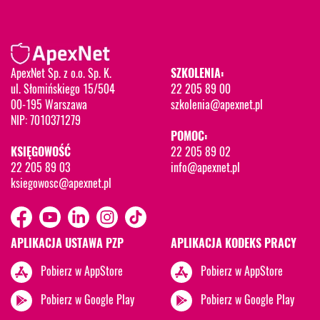
ApexNet Sp. z o.o. Sp. K.
SZKOLENIA:
ul. Słomińskiego 15/504
22 205 89 00
00-195 Warszawa
szkolenia@apexnet.pl
NIP: 7010371279
POMOC:
KSIĘGOWOŚĆ
22 205 89 02
22 205 89 03
info@apexnet.pl
ksiegowosc@apexnet.pl
APLIKACJA USTAWA PZP
APLIKACJA KODEKS PRACY
Pobierz w AppStore
Pobierz w AppStore
Pobierz w Google Play
Pobierz w Google Play