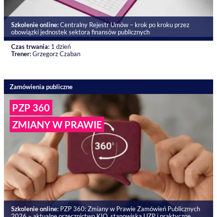
Szkolenie online:
Centralny Rejestr Umów – krok po kroku przez
obowiązki jednostek sektora finansów publicznych
Czas trwania:
1 dzień
Trener:
Grzegorz Czaban
Zamówienia publiczne
PZP 360
ZMIANY W PRAWIE
Szkolenie online:
PZP 360: Zmiany w Prawie Zamówień Publicznych
2026 – aktualne orzecznictwo KIO, stanowiska UZP i praktyczne