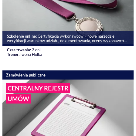
Szkolenie online:
Certyfikacja wykonawców – nowe narzędzie
weryfikacji warunków udziału, dokumentowania, oceny wykonawców
oraz przegląd zmian PZP 2025–2026
Czas trwania:
2 dni
Trener:
Iwona Holka
Zamówienia publiczne
CENTRALNY REJESTR
UMÓW