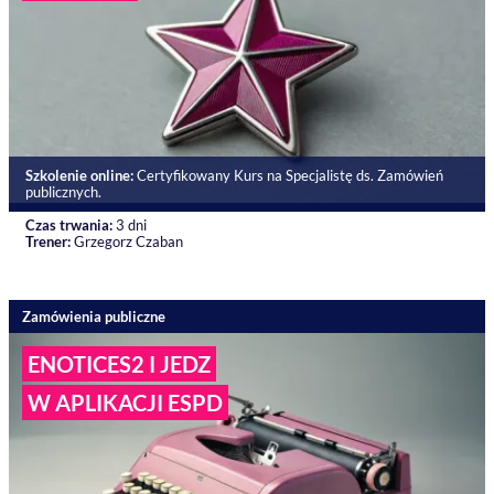
Szkolenie online:
Certyfikowany Kurs na Specjalistę ds. Zamówień
publicznych.
Czas trwania:
3 dni
Trener:
Grzegorz Czaban
Zamówienia publiczne
ENOTICES2 I JEDZ
W APLIKACJI ESPD