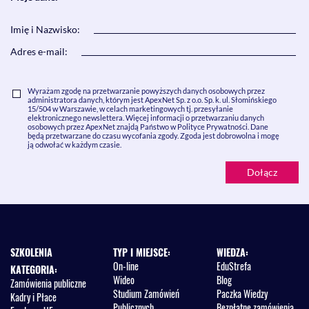
Imię i Nazwisko:
Adres e-mail:
Wyrażam zgodę na przetwarzanie powyższych danych osobowych przez
administratora danych, którym jest ApexNet Sp. z o.o. Sp. k. ul. Słomińskiego
15/504 w Warszawie, w celach marketingowych tj. przesyłanie
elektronicznego newslettera. Więcej informacji o przetwarzaniu danych
osobowych przez ApexNet znajdą Państwo w Polityce Prywatności. Dane
będą przetwarzane do czasu wycofania zgody. Zgoda jest dobrowolna i mogę
ją odwołać w każdym czasie.
SZKOLENIA
TYP I MIEJSCE:
WIEDZA:
On-line
EduStrefa
KATEGORIA:
Wideo
Blog
Zamówienia publiczne
Studium Zamówień
Paczka Wiedzy
Kadry i Płace
Publicznych
Bezpłatne zamówienia