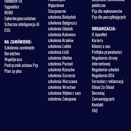
Fundusze UE
Wyjazdowe
publiczne
Sygnaliści
Stacjonarne:
Pzp dla wykonawców
RODO
szkolenia Białystok
Pzp dla początkujących
Cyberbezpieczeństwo
szkolenia Bydgoszcz
Sztuczna inteligencja AI
szkolenia Gdańsk
ORGANIZACJA:
ESG
szkolenia Katowice
O ApexNet
szkolenia Kraków
Kariera
NA ZAMÓWIENIE:
szkolenia Lublin
Klienci o nas
Szkolenia zamknięte
szkolenia Łódź
Polityka prywatności
Doradztwo
szkolenia Mielno
Regulamin strony
Współpraca
szkolenia Poznań
internetowej
Podręcznik ustawa Pzp
szkolenia Rzeszów
Regulamin szkoleń
Plan zp plus
szkolenia Szczecin
Regulamin DSA
szkolenia Warszawa
Formularz reklamacji
szkolenia Wrocław
Obiad Za Obiad
szkolenia Wybierz sam
Doceniaj
szkolenia Zakopane
Zamawiających
Kontakt
FAQ