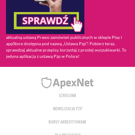
aktualną ustawą Prawo zamówień publicznych w sklepie Play i
appStore dostępna pod nazwą „Ustawa Pzp”! Pobierz teraz,
sprawdzaj aktualne przepisy, korzystaj z prostej wyszukiwarki. To
jedyna aplikacja z ustawą Pzp w Polsce!
SZKOLENIA
NOWELIZACJA PZP
KURSY AKREDYTOWANE
DLA INSTYTUCJI