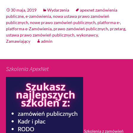
30 maja, 2019
Wydarzenia
apexnet zamówienia
publiczne
,
e-zamówienia
,
nowa ustawa prawo zamówień
publicznych
,
nowe prawo zamówień publicznych
,
platforma e-
,
platforma e-Zamówienia
,
prawo zamówień publicznych
,
przetarg
,
ustawa prawo zamówień publicznych
,
wykonawcy
,
Zamawiający
admin
Szkolenia ApexNet
Szkolenia z zamówień