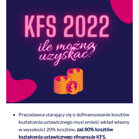
Pracodawca starający się o dofinansowanie kosztów
kształcenia ustawicznego musi wnieść wkład własny
w wysokości 20% kosztów,
zaś 80% kosztów
kształcenia ustawicznego sfinansuje KFS.