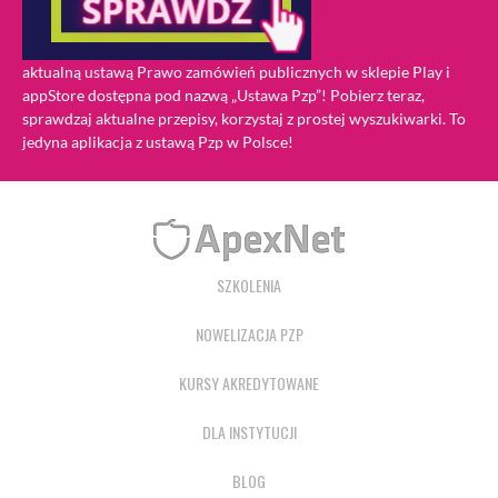
aktualną ustawą Prawo zamówień publicznych w sklepie Play i
appStore dostępna pod nazwą „Ustawa Pzp”! Pobierz teraz,
sprawdzaj aktualne przepisy, korzystaj z prostej wyszukiwarki. To
jedyna aplikacja z ustawą Pzp w Polsce!
SZKOLENIA
NOWELIZACJA PZP
KURSY AKREDYTOWANE
DLA INSTYTUCJI
BLOG