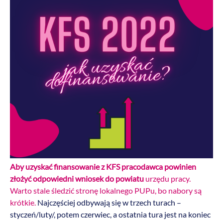
Aby uzyskać finansowanie z KFS pracodawca powinien
złożyć odpowiedni wniosek do powiatu
urzędu pracy.
Warto stale śledzić stronę lokalnego PUPu, bo nabory są
krótkie.
Najczęściej odbywają się w trzech turach –
styczeń/luty/, potem czerwiec, a ostatnia tura jest na koniec