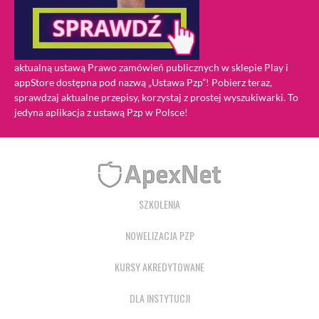
aktualną ustawą Prawo zamówień publicznych w sklepie Play i
appStore dostępna pod nazwą „Ustawa Pzp”! Pobierz teraz,
sprawdzaj aktualne przepisy, korzystaj z prostej wyszukiwarki. To
jedyna aplikacja z ustawą Pzp w Polsce!
SZKOLENIA
NOWELIZACJA PZP
KURSY AKREDYTOWANE
DLA INSTYTUCJI