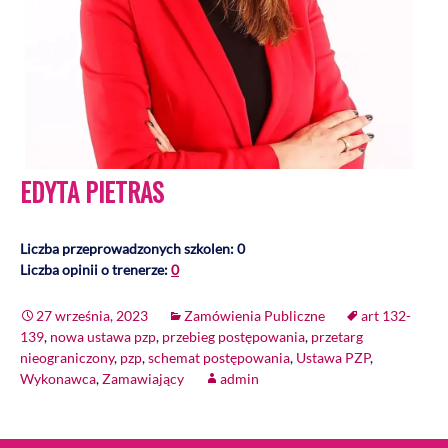
EDYTA PIETRAS
Liczba przeprowadzonych szkolen: 0
Liczba opinii o trenerze:
0
27 września, 2023
Zamówienia Publiczne
art 132-
139
,
nowa ustawa pzp
,
przebieg postępowania
,
przetarg
nieograniczony
,
pzp
,
schemat postępowania
,
Ustawa PZP
,
Wykonawca
,
Zamawiający
admin