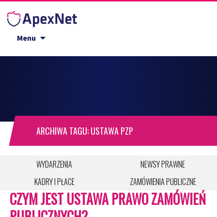
Przejdź do treści
Menu
ARCHIWA TAGU: USTAWA PZP
WYDARZENIA
NEWSY PRAWNE
KADRY I PŁACE
ZAMÓWIENIA PUBLICZNE
CZYM JEST USTAWA PRAWO ZAMÓWIEŃ
PUBLICZNYCH?