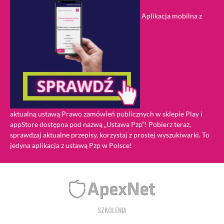
Aplikacja mobilna z
aktualną ustawą Prawo zamówień publicznych w sklepie Play i
appStore dostępna pod nazwą „Ustawa Pzp”! Pobierz teraz,
sprawdzaj aktualne przepisy, korzystaj z prostej wyszukiwarki. To
jedyna aplikacja z ustawą Pzp w Polsce!
SZKOLENIA