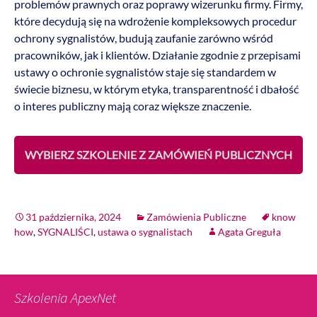
problemów prawnych oraz poprawy wizerunku firmy. Firmy,
które decydują się na wdrożenie kompleksowych procedur
ochrony sygnalistów, budują zaufanie zarówno wśród
pracowników, jak i klientów. Działanie zgodnie z przepisami
ustawy o ochronie sygnalistów staje się standardem w
świecie biznesu, w którym etyka, transparentność i dbałość
o interes publiczny mają coraz większe znaczenie.
WYBIERZ SZKOLENIE Z ZAMÓWIEŃ PUBLICZNYCH
31 października, 2024
Zamówienia Publiczne
know
how
,
SYGNALIŚCI
,
ustawa o sygnalistach
Agata Greguła
Szkolenia ApexNet