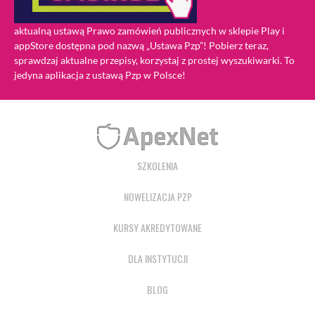
aktualną ustawą Prawo zamówień publicznych w sklepie Play i
appStore dostępna pod nazwą „Ustawa Pzp”! Pobierz teraz,
sprawdzaj aktualne przepisy, korzystaj z prostej wyszukiwarki. To
jedyna aplikacja z ustawą Pzp w Polsce!
SZKOLENIA
NOWELIZACJA PZP
KURSY AKREDYTOWANE
DLA INSTYTUCJI
BLOG