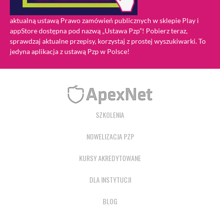
aktualną ustawą Prawo zamówień publicznych w sklepie Play i
appStore dostępna pod nazwą „Ustawa Pzp”! Pobierz teraz,
sprawdzaj aktualne przepisy, korzystaj z prostej wyszukiwarki. To
jedyna aplikacja z ustawą Pzp w Polsce!
SZKOLENIA
NOWELIZACJA PZP
KURSY AKREDYTOWANE
DLA INSTYTUCJI
BLOG