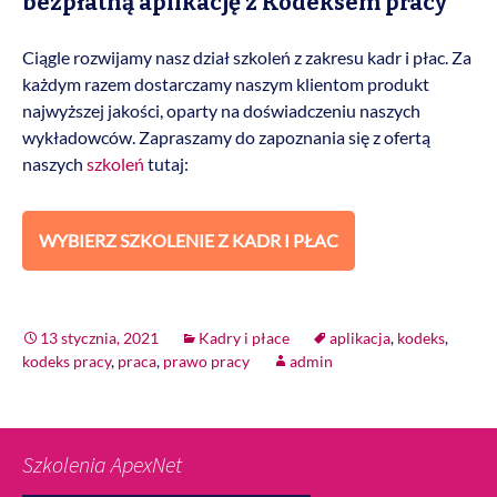
bezpłatną aplikację z Kodeksem pracy
Ciągle rozwijamy nasz dział szkoleń z zakresu kadr i płac. Za
każdym razem dostarczamy naszym klientom produkt
najwyższej jakości, oparty na doświadczeniu naszych
wykładowców. Zapraszamy do zapoznania się z ofertą
naszych
szkoleń
tutaj:
WYBIERZ SZKOLENIE Z KADR I PŁAC
13 stycznia, 2021
Kadry i płace
aplikacja
,
kodeks
,
kodeks pracy
,
praca
,
prawo pracy
admin
Szkolenia ApexNet