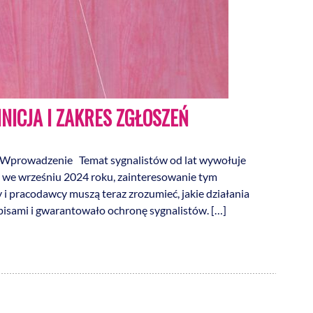
INICJA I ZAKRES ZGŁOSZEŃ
szeń Wprowadzenie Temat sygnalistów od lat wywołuje
ch we wrześniu 2024 roku, zainteresowanie tym
 i pracodawcy muszą teraz zrozumieć, jakie działania
pisami i gwarantowało ochronę sygnalistów. […]