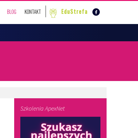
EduStrefa
BLOG
KONTAKT
Szkolenia ApexNet