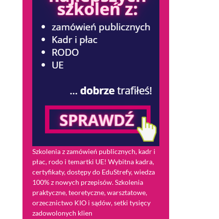
Szkolenia z zamówień publicznych, kadr i
płac, rodo i temartki UE! Wybitna kadra,
certyfikaty, dostępy do EduStrefy, wiedza
100% z nowych przepisów. Szkolenia
praktyczne, teoretyczne, warsztatowe,
orzecznictwo KIO i sądów, setki tysięcy
zadowolonych klien