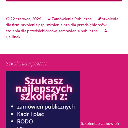
22 czerwca, 2026
Zamówienia Publiczne
szkolenia
dla firm
,
szkolenia pzp
,
szkolenie pzp dla przedsiębiorców
,
szolenia dla przedsiębiorców
,
zamówienia publiczne
rjellinek
Szkolenia ApexNet
Szkolenia z zamówień