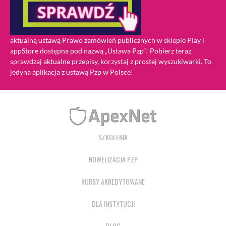
aktualną ustawą Prawo zamówień publicznych w sklepie Play i
appStore dostępna pod nazwą „Ustawa Pzp”! Pobierz teraz,
sprawdzaj aktualne przepisy, korzystaj z prostej wyszukiwarki. To
jedyna aplikacja z ustawą Pzp w Polsce!
SZKOLENIA
NOWELIZACJA PZP
KURSY AKREDYTOWANE
DLA INSTYTUCJI
BLOG