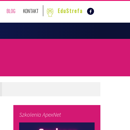
EduStrefa
BLOG
KONTAKT
Szkolenia ApexNet