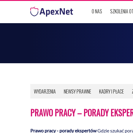
Przejdź do treści
O NAS
SZKOLENIA 
WYDARZENIA
NEWSY PRAWNE
KADRY I PŁACE
PRAWO PRACY – PORADY EKSPE
Prawo pracy - porady ekspertów
Gdzie szukać por