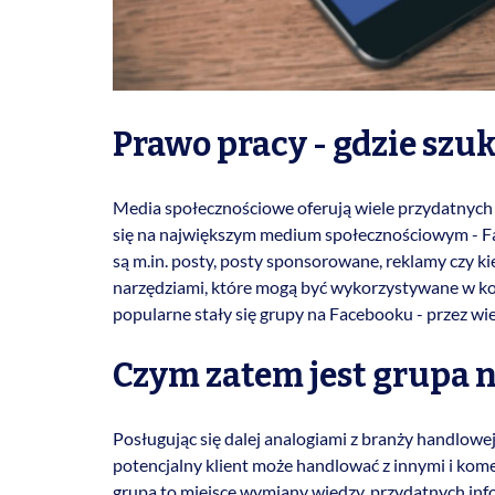
Prawo pracy - gdzie szu
Media społecznościowe oferują wiele przydatnych n
się na największym medium społecznościowym - Fa
są m.in. posty, posty sponsorowane, reklamy czy 
narzędziami, które mogą być wykorzystywane w ko
popularne stały się grupy na Facebooku - przez wi
Czym zatem jest grupa 
Posługując się dalej analogiami z branży handlowe
potencjalny klient może handlować z innymi i kom
grupa to miejsce wymiany wiedzy, przydatnych info