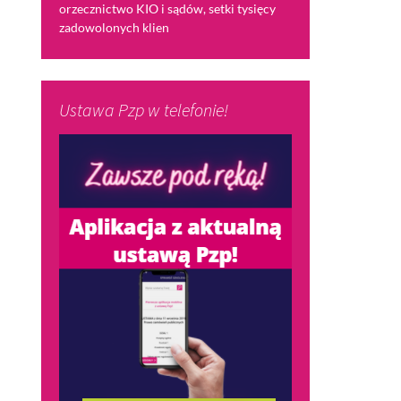
orzecznictwo KIO i sądów, setki tysięcy
zadowolonych klien
Ustawa Pzp w telefonie!