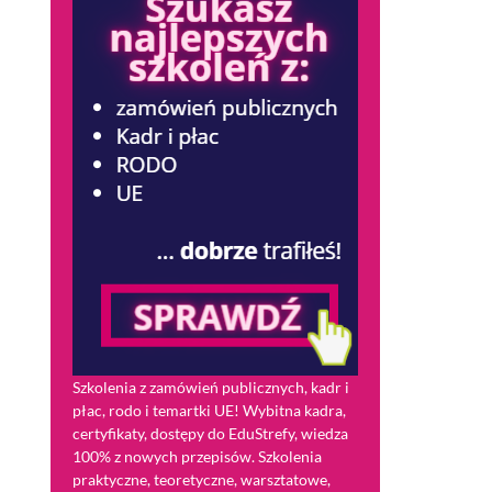
Szkolenia z zamówień publicznych, kadr i
płac, rodo i temartki UE! Wybitna kadra,
certyfikaty, dostępy do EduStrefy, wiedza
100% z nowych przepisów. Szkolenia
praktyczne, teoretyczne, warsztatowe,