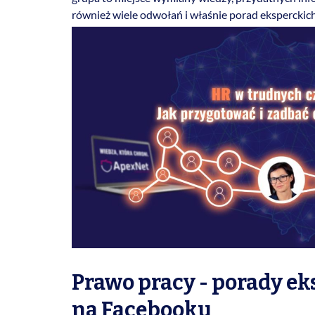
również wiele odwołań i właśnie porad eksperckic
Prawo pracy - porady ek
na Facebooku