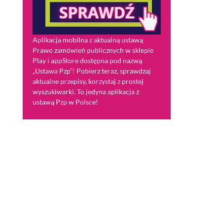
Aplikacja mobilna z aktualną ustawą
Prawo zamówień publicznych w sklepie
Play i appStore dostępna pod nazwą
„Ustawa Pzp”! Pobierz teraz, sprawdzaj
aktualne przepisy, korzystaj z prostej
wyszukiwarki. To jedyna aplikacja z
ustawą Pzp w Polsce!