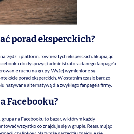
kać porad eksperckich?
arzędzi i platform, również tych eksperckich. Skupiając
cebooku do dyspozycji administratora danego fanpage'a
kierowanie ruchu na grupy. Wyżej wymienione są
ntekście porad eksperckich. W ostatnim czasie bardzo
elu nazywane alternatywą dla zwykłego fanpage'a firmy.
na Facebooku?
j, grupa na Facebooku to bazar, w którym każdy
entować wszystko co znajduje się w grupie. Reasumując
rmacji czy linków. Na tymże narzędziu znajduje się