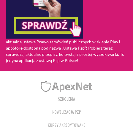
aktualną ustawą Prawo zamówień publicznych w sklepie Play i
appStore dostępna pod nazwą „Ustawa Pzp”! Pobierz teraz,
sprawdzaj aktualne przepisy, korzystaj z prostej wyszukiwarki. To
jedyna aplikacja z ustawą Pzp w Polsce!
SZKOLENIA
NOWELIZACJA PZP
KURSY AKREDYTOWANE