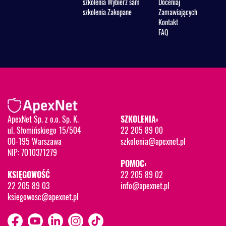
szkolenia Wybierz sam
Doceniaj
szkolenia Zakopane
Zamawiających
Kontakt
FAQ
ApexNet Sp. z o.o. Sp. K.
SZKOLENIA:
ul. Słomińskiego 15/504
22 205 89 00
00-195 Warszawa
szkolenia@apexnet.pl
NIP: 7010371279
POMOC:
KSIĘGOWOŚĆ
22 205 89 02
22 205 89 03
info@apexnet.pl
ksiegowosc@apexnet.pl