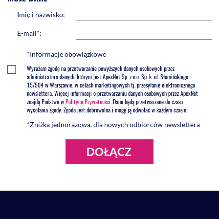
Imię i nazwisko:
E-mail*:
*Informacje obowiązkowe
Wyrażam zgodę na przetwarzanie powyższych danych osobowych przez
administratora danych, którym jest ApexNet Sp. z o.o. Sp. k. ul. Słomińskiego
15/504 w Warszawie, w celach marketingowych tj. przesyłanie elektronicznego
newslettera. Więcej informacji o przetwarzaniu danych osobowych przez ApexNet
znajdą Państwo w
Polityce Prywatności
. Dane będą przetwarzane do czasu
wycofania zgody. Zgoda jest dobrowolna i mogę ją odwołać w każdym czasie.
*Zniżka jednorazowa, dla nowych odbiorców newslettera