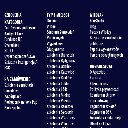
SZKOLENIA
TYP I MIEJSCE:
WIEDZA:
On-line
EduStrefa
KATEGORIA:
Wideo
Blog
Zamówienia publiczne
Studium Zamówień
Paczka Wiedzy
Kadry i Płace
Publicznych
Bezpłatne zamówienia
Fundusze UE
Wyjazdowe
publiczne
Sygnaliści
Stacjonarne:
Pzp dla wykonawców
RODO
szkolenia Białystok
Pzp dla początkujących
Cyberbezpieczeństwo
szkolenia Bydgoszcz
Sztuczna inteligencja AI
szkolenia Gdańsk
ORGANIZACJA:
ESG
szkolenia Katowice
O ApexNet
szkolenia Kraków
Kariera
NA ZAMÓWIENIE:
szkolenia Lublin
Klienci o nas
Szkolenia zamknięte
szkolenia Łódź
Polityka prywatności
Doradztwo
szkolenia Mielno
Regulamin strony
Współpraca
szkolenia Poznań
internetowej
Podręcznik ustawa Pzp
szkolenia Rzeszów
Regulamin szkoleń
Plan zp plus
szkolenia Szczecin
Regulamin DSA
szkolenia Warszawa
Formularz reklamacji
szkolenia Wrocław
Obiad Za Obiad