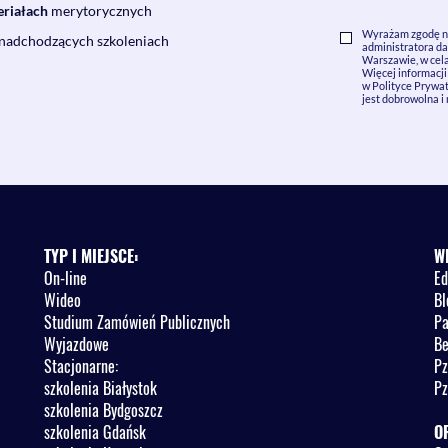
eriałach
merytorycznych
Wyrażam zgodę na
 nadchodzących szkoleniach
administratora dan
Warszawie, w cela
Więcej informacj
w Polityce Prywat
jest dobrowolna i
TYP I MIEJSCE:
W
On-line
Ed
Wideo
Bl
Studium Zamówień Publicznych
Pa
Wyjazdowe
Be
Stacjonarne:
Pz
szkolenia Białystok
Pz
szkolenia Bydgoszcz
szkolenia Gdańsk
O