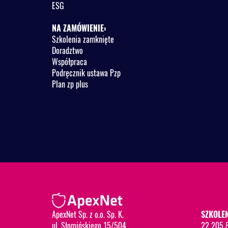
ESG
NA ZAMÓWIENIE:
Szkolenia zamknięte
Doradztwo
Współpraca
Podręcznik ustawa Pzp
Plan zp plus
ApexNet Sp. z o.o. Sp. K.
SZKOLEN
ul. Słomińskiego 15/504
22 205 