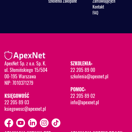
szkolenia Zakopane
Zamawiających
Kontakt
FAQ
ApexNet Sp. z o.o. Sp. K.
SZKOLENIA:
ul. Słomińskiego 15/504
22 205 89 00
00-195 Warszawa
szkolenia@apexnet.pl
NIP: 7010371279
POMOC:
KSIĘGOWOŚĆ
22 205 89 02
22 205 89 03
info@apexnet.pl
ksiegowosc@apexnet.pl