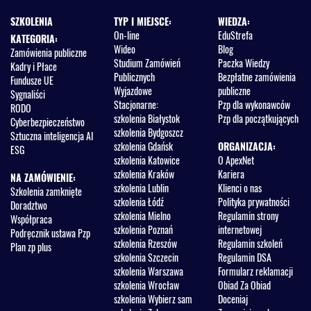
SZKOLENIA
TYP I MIEJSCE:
WIEDZA:
On-line
EduStrefa
KATEGORIA:
Wideo
Blog
Zamówienia publiczne
Studium Zamówień
Paczka Wiedzy
Kadry i Płace
Publicznych
Bezpłatne zamówienia
Fundusze UE
Wyjazdowe
publiczne
Sygnaliści
Stacjonarne:
Pzp dla wykonawców
RODO
szkolenia Białystok
Pzp dla początkujących
Cyberbezpieczeństwo
szkolenia Bydgoszcz
Sztuczna inteligencja AI
szkolenia Gdańsk
ORGANIZACJA:
ESG
szkolenia Katowice
O ApexNet
szkolenia Kraków
Kariera
NA ZAMÓWIENIE:
szkolenia Lublin
Klienci o nas
Szkolenia zamknięte
szkolenia Łódź
Polityka prywatności
Doradztwo
szkolenia Mielno
Regulamin strony
Współpraca
szkolenia Poznań
internetowej
Podręcznik ustawa Pzp
szkolenia Rzeszów
Regulamin szkoleń
Plan zp plus
szkolenia Szczecin
Regulamin DSA
szkolenia Warszawa
Formularz reklamacji
szkolenia Wrocław
Obiad Za Obiad
szkolenia Wybierz sam
Doceniaj