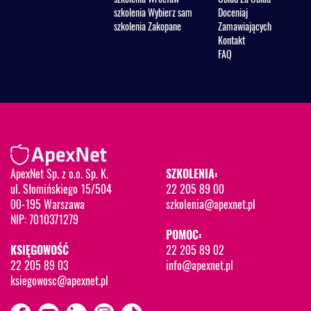
szkolenia Wybierz sam
Doceniaj
szkolenia Zakopane
Zamawiających
Kontakt
FAQ
ApexNet Sp. z o.o. Sp. K.
SZKOLENIA:
ul. Słomińskiego 15/504
22 205 89 00
00-195 Warszawa
szkolenia@apexnet.pl
NIP: 7010371279
POMOC:
KSIĘGOWOŚĆ
22 205 89 02
22 205 89 03
info@apexnet.pl
ksiegowosc@apexnet.pl