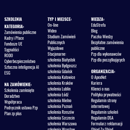
SZKOLENIA
TYP I MIEJSCE:
WIEDZA:
On-line
EduStrefa
KATEGORIA:
Wideo
Blog
Zamówienia publiczne
Studium Zamówień
Paczka Wiedzy
Kadry i Płace
Publicznych
Bezpłatne zamówienia
Fundusze UE
Wyjazdowe
publiczne
Sygnaliści
Stacjonarne:
Pzp dla wykonawców
RODO
szkolenia Białystok
Pzp dla początkujących
Cyberbezpieczeństwo
szkolenia Bydgoszcz
Sztuczna inteligencja AI
szkolenia Gdańsk
ORGANIZACJA:
ESG
szkolenia Katowice
O ApexNet
szkolenia Kraków
Kariera
NA ZAMÓWIENIE:
szkolenia Lublin
Klienci o nas
Szkolenia zamknięte
szkolenia Łódź
Polityka prywatności
Doradztwo
szkolenia Mielno
Regulamin strony
Współpraca
szkolenia Poznań
internetowej
Podręcznik ustawa Pzp
szkolenia Rzeszów
Regulamin szkoleń
Plan zp plus
szkolenia Szczecin
Regulamin DSA
szkolenia Warszawa
Formularz reklamacji
szkolenia Wrocław
Obiad Za Obiad