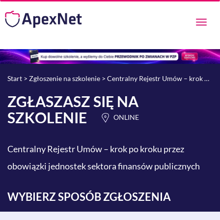
Przeł
nawig
Start
>
Zgłoszenie na szkolenie
> Centralny Rejestr Umów – krok po kroku przez obowiązki jednostek sektora finansów publicznych
ZGŁASZASZ SIĘ NA
SZKOLENIE
ONLINE
Centralny Rejestr Umów – krok po kroku przez
obowiązki jednostek sektora finansów publicznych
WYBIERZ SPOSÓB ZGŁOSZENIA