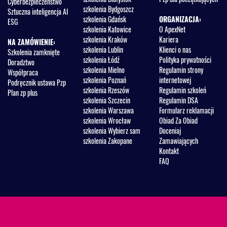
Cyberbezpieczeństwo
szkolenia Bydgoszcz
Sztuczna inteligencja AI
szkolenia Gdańsk
ORGANIZACJA:
ESG
szkolenia Katowice
O ApexNet
szkolenia Kraków
Kariera
NA ZAMÓWIENIE:
szkolenia Lublin
Klienci o nas
Szkolenia zamknięte
szkolenia Łódź
Polityka prywatności
Doradztwo
szkolenia Mielno
Regulamin strony
Współpraca
szkolenia Poznań
internetowej
Podręcznik ustawa Pzp
szkolenia Rzeszów
Regulamin szkoleń
Plan zp plus
szkolenia Szczecin
Regulamin DSA
szkolenia Warszawa
Formularz reklamacji
szkolenia Wrocław
Obiad Za Obiad
szkolenia Wybierz sam
Doceniaj
szkolenia Zakopane
Zamawiających
Kontakt
FAQ