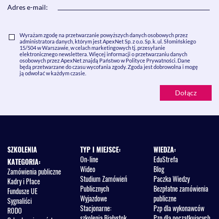
Adres e-mail:
Wyrażam zgodę na przetwarzanie powyższych danych osobowych przez
administratora danych, którym jest ApexNet Sp. z o.o. Sp. k. ul. Słomińskiego
15/504 w Warszawie, w celach marketingowych tj. przesyłanie
elektronicznego newslettera. Więcej informacji o przetwarzaniu danych
osobowych przez ApexNet znajdą Państwo w Polityce Prywatności. Dane
będą przetwarzane do czasu wycofania zgody. Zgoda jest dobrowolna i mogę
ją odwołać w każdym czasie.
SZKOLENIA
TYP I MIEJSCE:
WIEDZA:
On-line
EduStrefa
KATEGORIA:
Wideo
Blog
Zamówienia publiczne
Studium Zamówień
Paczka Wiedzy
Kadry i Płace
Publicznych
Bezpłatne zamówienia
Fundusze UE
Wyjazdowe
publiczne
Sygnaliści
Stacjonarne:
Pzp dla wykonawców
RODO
szkolenia Białystok
Pzp dla początkujących