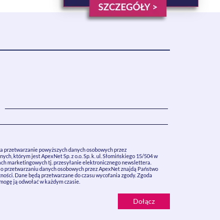
 przetwarzanie powyższych danych osobowych przez
ych, którym jest ApexNet Sp. z o.o. Sp. k. ul. Słomińskiego 15/504 w
ch marketingowych tj. przesyłanie elektronicznego newslettera.
i o przetwarzaniu danych osobowych przez ApexNet znajdą Państwo
ności. Dane będą przetwarzane do czasu wycofania zgody. Zgoda
 mogę ją odwołać w każdym czasie.