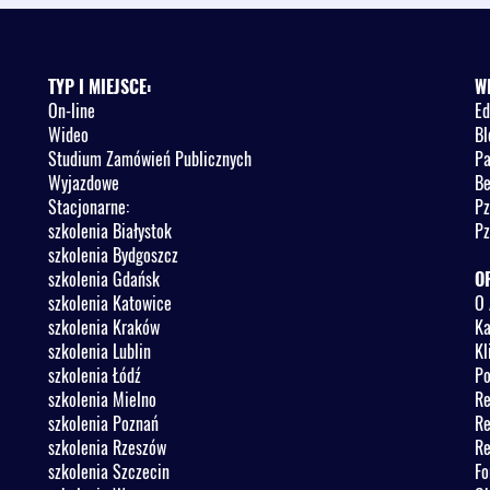
TYP I MIEJSCE:
W
On-line
Ed
Wideo
Bl
Studium Zamówień Publicznych
Pa
Wyjazdowe
Be
Stacjonarne:
Pz
szkolenia Białystok
Pz
szkolenia Bydgoszcz
szkolenia Gdańsk
O
szkolenia Katowice
O 
szkolenia Kraków
Ka
szkolenia Lublin
Kl
szkolenia Łódź
Po
szkolenia Mielno
Re
szkolenia Poznań
Re
szkolenia Rzeszów
Re
szkolenia Szczecin
Fo