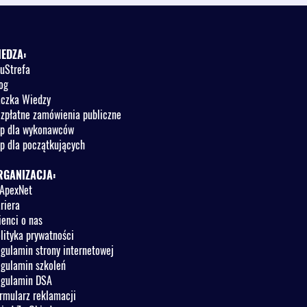
IEDZA:
uStrefa
og
czka Wiedzy
zpłatne zamówienia publiczne
p dla wykonawców
p dla początkujących
RGANIZACJA:
ApexNet
riera
ienci o nas
lityka prywatności
gulamin strony internetowej
gulamin szkoleń
gulamin DSA
rmularz reklamacji