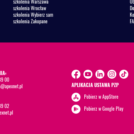
szkolenia Warszawa
Ob
szkolenia Wrocław
Do
szkolenia Wybierz sam
Ko
szkolenia Zakopane
F
IA:
89 00
APLIKACJA USTAWA PZP
a@apexnet.pl
Pobierz w AppStore
89 02
Pobierz w Google Play
xnet.pl