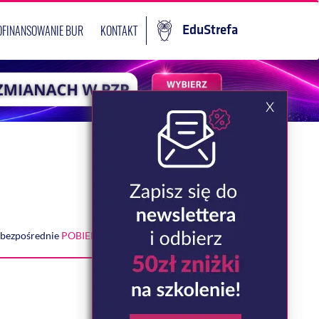
OFINANSOWANIE BUR
KONTAKT
EduStrefa
u bezpośrednie
POBIERZ PLIK PDF Z OFERTĄ