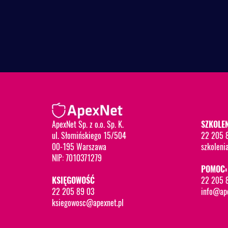
ApexNet Sp. z o.o. Sp. K.
SZKOLEN
ul. Słomińskiego 15/504
22 205 
00-195 Warszawa
szkoleni
NIP: 7010371279
POMOC:
KSIĘGOWOŚĆ
22 205 
22 205 89 03
info@ape
ksiegowosc@apexnet.pl