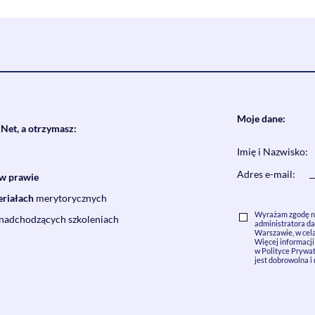
Moje dane:
xNet, a otrzymasz:
Imię i Nazwisko:
Adres e-mail:
w prawie
eriałach
merytorycznych
Wyrażam zgodę na
 nadchodzących szkoleniach
administratora dan
Warszawie, w cela
Więcej informacj
w Polityce Prywat
jest dobrowolna i