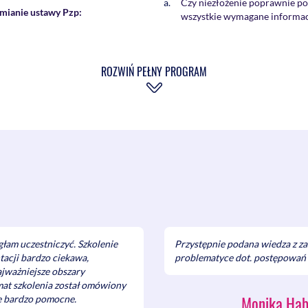
Czy niezłożenie poprawnie po
 zmianie ustawy Pzp:
wszystkie wymagane informacj
wykonania zamówienia) znajdu
ących z których krajów
stanowi jedynie o niezgodnoś
stnie” niż podmiotów i zamówień
konsekwencji nie może skutk
ROZWIŃ PEŁNY PROGRAM
Czy oferta wraz z załącznikam
stronami umów
otwarciu obejmuje wyłączni
składania oferty, czy też rów
ów z państw trzecich niebędących
informacja o poprawieniu omył
Czy wykonawca może samodzie
wykonawcą zamówień publicznych?
podstawie przepisów ustawy 
uktów pochodzących z państw
Dlaczego nie można uzależni
rodowych?
wymagalnego wynagrodzenia
aktowania wykonawców z państwa
Czy postanowienie umowne pr
rodowych lub wykonawców
podwykonawcy wynagrodzenia
pochodzące z tych państw;
umów?
amawiających w identyfikacji
Zawarcie umowy:
 się do udziału w
Czy można zawrzeć umowę
znego w państwach członkowskich
łam uczestniczyć. Szkolenie
Przystępnie podana wiedza z z
Dlaczego data w nagłówk
E (takie jak Porozumienie WTO
acji bardzo ciekawa,
problematyce dot. postępowań 
jest datą zawarcia umow
dlowe) - jak korzystać?
jważniejsze obszary
Od jakiej daty biegnie t
at szkolenia został omówiony
postępowania?
 zmianie niektórych ustaw w celu
Monika Habk
e bardzo pomocne.
raz doskonalenia zasad