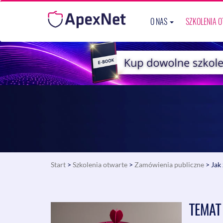
O NAS
SZKOLENIA 
Start
>
Szkolenia otwarte
>
Zamówienia publiczne
> Jak
TEMAT