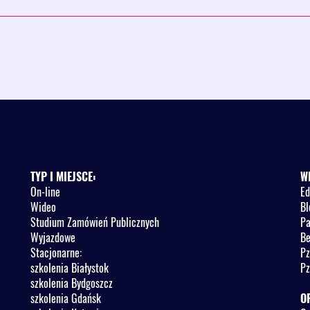
mów JSFP?
stniała konieczność zamieszczenia
JSFP?
nego Rejestru Umów JSFP?
cza się w rejestrze?
kowników do zarządzania kontem;
entralnym Rejestrze Umów JSFP?
Centralnym Rejestrze Umów JSFP?
ji w rejestrze umów albo podanie
TYP I MIEJSCE:
W
On-line
Ed
Wideo
Bl
Studium Zamówień Publicznych
Pa
Wyjazdowe
Be
Stacjonarne:
Pz
szkolenia Białystok
Pz
szkolenia Bydgoszcz
szkolenia Gdańsk
O