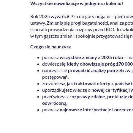
Wszystkie nowelizacje w jednym szkoleniu!
Rok 2025 wywrócił Pzp do góry nogami – pięć nowe
ustawy. Zmienią się progi bagatelności, analiza p
i sposób prowadzenia rozpraw przed KIO. To szkol
w tym gąszczu zmian i spokojnie przygotować się n
Czego się nauczysz
poznasz
wszystkie zmiany z 2025 roku
– maj
dowiesz się,
kiedy obowiązuje próg 170 000
nauczysz się
prowadzić analizę potrzeb
zwię
postępowań,
zrozumiesz,
jak traktować oferty z państw 
uporządkujesz wiedzę o
nowej certyfikacj
przećwiczysz
rozprawy zdalne, prekluzję 
odwróconą
,
poznasz
najnowsze interpretacje i orzecze