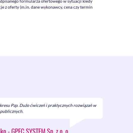
dpisanego formularza ofertowego w sytuacji kiedy
e z oferty (m.in. dane wykonawcy, cena czy termin
ją się innych dokumentach składanych z ofertą
ci formy oferty z dokumentami zamówienia i w
ować odrzuceniem oferty?
i, która musi być udostępniona niezwłocznie po jej
e dokumenty złożone Zamawiającemu w terminie
nież dokumenty związane z elementami oferty jak np.
ek, czy wyjaśnienia rażąco niskiej ceny?
lnie przedłużyć termin związania ofertą na
Kodeks Cywilny?
ać wypłaty wynagrodzenia Wykonawcy od zapłaty
 podwykonawcy w umowach na usługi?
zewidujące możliwość bezpośredniej zapłaty
 niewymagalnego przekracza granice swobody
 elektronicznie?
akresu Pzp. Dużo ćwiczeń i praktycznych rozwiązań w
u umowy lub data złożenia podpisu na umowie nie
publicznych.
y?
ermin na opublikowanie ogłoszenia o wynikach
o - GPEC SYSTEM Sp. z o. o.