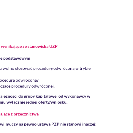
 wynikające ze stanowiska UZP
bie podstawowym
 wolno stosować procedurę odwróconą w trybie
rocedura odwrócona?
czące procedury odwróconej.
należności do grupy kapitałowej od wykonawcy w
iu wyłącznie jednej oferty/wniosku.
ające z orzecznictwa
ilny, czy na pewno ustawa PZP nie stanowi inaczej: