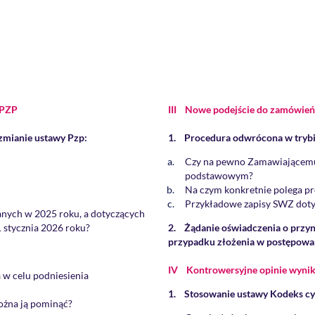
 PZP
III Nowe podejście do zamówień
 zmianie ustawy Pzp:
1. Procedura odwrócona w try
Czy na pewno Zamawiającemu
podstawowym?
Na czym konkretnie polega p
Przykładowe zapisy SWZ doty
nych w 2025 roku, a dotyczących
stycznia 2026 roku?
2. Żądanie oświadczenia o przy
przypadku złożenia w postępowan
IV Kontrowersyjne opinie wynik
w celu podniesienia
1. Stosowanie ustawy Kodeks cyw
można ją pominąć?