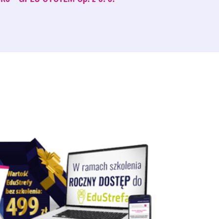
zy na pewno akty wykonawcze nie naruszają ustawy:
go pod kątem przesłanek wykluczenia, czy na pewno
leżności do grupy kapitałowej nie jest możliwe?
 cyfrowego odwzorowania pełnomocnictwa do
e w formie pisemnej;
ości zamówienia do momentu otwarcia ofert.
ny:
ania braku istnienia ceny rażąco niskiej wobec
w wyjaśnieniach złożonych przez wykonawcę – czy
rzucenia oferty?
nej z ofert jest dwukrotnie wyższa od pozostałych
 pomiędzy tymi cenami a średnią arytmetyczną
do wyjaśnień
e wykonawcy można uznać za niedopuszczalne?
aśnień.