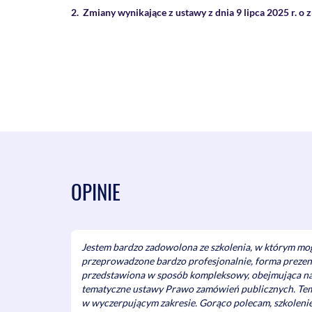
2. Zmiany wynikające z ustawy z dnia 9 lipca 2025 r. o
Ofert których wykonawców i produktów pochodz
zamawiającemu nie wolno traktować „mniej korzy
pochodzących z Unii Europejskiej?
Czy wykonawcy z państw trzecich niebędących 
międzynarodowych mogą złożyć ofertę w PL?
Czy możliwe jest poleganie na zasobach podmiot
stronami umów międzynarodowych?
Czy podmiot z państwa trzeciego może być pod
Czy Zamawiający może zakazać oferowania prod
trzecich niebędących stronami umów międzyna
Przykładowe zapisy SWZ dotyczące gorszego tr
OPINIE
trzecich niebędących stronami umów międzyna
oferujących dostawy, usługi i roboty budowlane 
Platforma Procurement for Buyers wspierająca Z
wykonawców z państw trzecich, którzy kwalifikują
postępowaniach o udzielenie zamówienia public
Jestem bardzo zadowolona ze szkolenia, w którym mog
UE, w oparciu o międzynarodowe zobowiązania U
przeprowadzone bardzo profesjonalnie, forma prezent
ws. Zamówień Rządowych i dwustronne umowy han
przedstawiona w sposób kompleksowy, obejmująca na
tematyczne ustawy Prawo zamówień publicznych. Tem
3. Zmiany wynikające z ustawy z dnia 21 maja 2025 r. o
w wyczerpującym zakresie. Gorąco polecam, szkoleni
deregulacji prawa gospodarczego i administracyjnego o