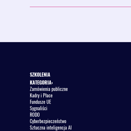
Od kiedy należy prowadzić Centralny Rejestr U
W jakiej formie musi być zawarta umowa, aby zai
o niej informacji w Centralnym Rejestrze Umów 
Czy faktura to też umowa?
Jakie informacje należy wprowadzać do Central
Wyjątki - o jakich umowach informacji nie zamiesz
Zakładanie konta w systemie i wyznaczenie użyt
W jakim terminie zamieszcza się informacje w C
Kto ma dostęp do informacji zamieszczonych w 
Jakie sankcje grożą za niezamieszczenie informac
w nim danym nieprawdziwych?
SZKOLENIA
KATEGORIA:
Zamówienia publiczne
Kadry i Płace
Fundusze UE
Sygnaliści
RODO
Cyberbezpieczeństwo
Sztuczna inteligencja AI