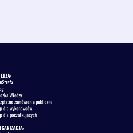
IEDZA:
uStrefa
og
czka Wiedzy
zpłatne zamówienia publiczne
p dla wykonawców
p dla początkujących
RGANIZACJA: