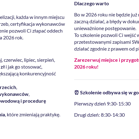
Dlaczego warto
Bo w 2026 roku nie będzie już
lizacji, każda w innym miejscu
zaczną działać, a błędy w dok
otrzeb, certyfikacja wykonawców
unieważnione postępowanie.
enie pozwoli Ci złapać oddech
To szkolenie pozwoli Ci wejść
a 2026 rok.
przetestowanymi zapisami SWZ,
działać zgodnie z prawem od p
, czerwiec, lipiec, sierpień,
Zarezerwuj miejsce i przygot
 zł
i jak go stosować,
2026 roku!
kszającą konkurencyjność
trzecich
,
⏰ Szkolenie odbywa się w go
i wykonawców
,
dowodową i procedurę
Pierwszy dzień 9:30-15:30
nia
, które zmieniają praktykę.
Drugi dzień: 8:30-14:30