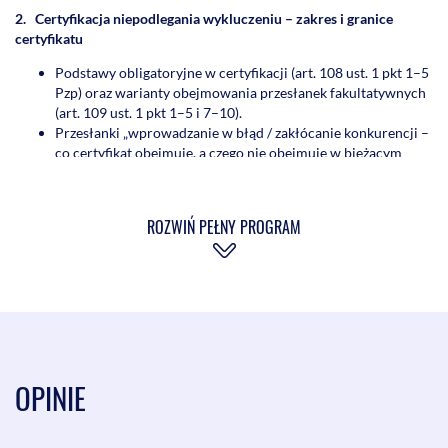
2. Certyfikacja niepodlegania wykluczeniu – zakres i granice
certyfikatu
Podstawy obligatoryjne w certyfikacji (art. 108 ust. 1 pkt 1–5
Pzp) oraz warianty obejmowania przesłanek fakultatywnych
(art. 109 ust. 1 pkt 1–5 i 7–10).
Przesłanki „wprowadzanie w błąd / zakłócanie konkurencji –
co certyfikat obejmuje, a czego nie obejmuje w bieżącym
postępowaniu (weryfikacja pozostaje po stronie
zamawiającego).
Konsekwencje praktyczne: jakie postanowienia zawrzeć w
ROZWIŃ PEŁNY PROGRAM
SWZ i jak badać w postępowaniu okoliczności, których
certyfikat nie obejmuje.
3. Certyfikacja zdolności wykonawcy – konstrukcja „poziomów
zdolności” czyli jak zamawiający będzie kształtował warunki
udziału pod certyfikację
Proporcjonalność i adekwatność warunków: jak uniknąć
warunków nieproporcjonalnych
OPINIE
Nowy obowiązek/standard przy warunkach dot. zdolności
technicznej/zawodowej:
określanie warunków z uwzględnianiem poziomów