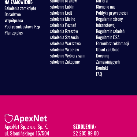
szkolenia Kraków
Kariera
NA ZAMÓWIENIE:
szkolenia Lublin
Klienci o nas
Szkolenia zamknięte
szkolenia Łódź
Polityka prywatności
Doradztwo
szkolenia Mielno
Regulamin strony
Współpraca
szkolenia Poznań
internetowej
Podręcznik ustawa Pzp
szkolenia Rzeszów
Regulamin szkoleń
Plan zp plus
szkolenia Szczecin
Regulamin DSA
szkolenia Warszawa
Formularz reklamacji
szkolenia Wrocław
Obiad Za Obiad
szkolenia Wybierz sam
Doceniaj
szkolenia Zakopane
Zamawiających
Kontakt
FAQ
ApexNet Sp. z o.o. Sp. K.
SZKOLENIA:
ul. Słomińskiego 15/504
22 205 89 00