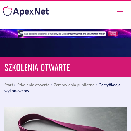
Przeł
nawig
SZKOLENIA OTWARTE
Start
>
Szkolenia otwarte
>
Zamówienia publiczne
> Certyfikacja
wykonawców...