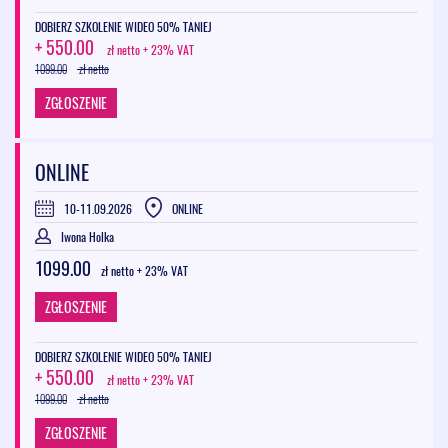
wprowadzania w błąd (art. 109 ust. 1 pkt 8–10) i
standardów dowodowych;
DOBIERZ SZKOLENIE WIDEO 50% TANIEJ
proporcjonalność warunków udziału i adekwatność
+ 550.00
zł netto + 23% VAT
dokumentowania,
zł netto
1099.00
granice wzywania do uzupełnień/wyjaśnień oferty,
ZGŁOSZENIE
weryfikacja podmiotowych środków dowodowych,
skuteczne udostępnianie zasobów podmiotów trzecich.
12. Uporządkowanie wiedzy z zakresu uchwalonych nowelizacji
ONLINE
ustawy Pzp oraz wytyczne dotyczące prawidłowego wdrożenia
zmian, omówienie:
10-11.09.2026
ONLINE
Udziału wykonawców z państw trzecich
Iwona Holka
Zmiany w Pzp, wynikające z ustawy z dnia 9 lipca 2025 r.
1099.00
o zmianie ustawy Pzp oraz ustawy o umowie koncesji na
zł netto + 23% VAT
roboty budowlane lub usługi, dotyczące udziału
ZGŁOSZENIE
wykonawców z państw trzecich. Ogólne założenia
przewidywane w ustawie
Zmiany w Pzp wynikające z ustawy z dnia 21 maja 2025 r.
DOBIERZ SZKOLENIE WIDEO 50% TANIEJ
o zmianie niektórych ustaw w celu deregulacji prawa
+ 550.00
zł netto + 23% VAT
gospodarczego i administracyjnego oraz doskonalenia
zł netto
1099.00
zasad opracowywania prawa gospodarczego. Możliwość
uczestnictwa w zdalnym posiedzeniu i zdalnej rozprawie
ZGŁOSZENIE