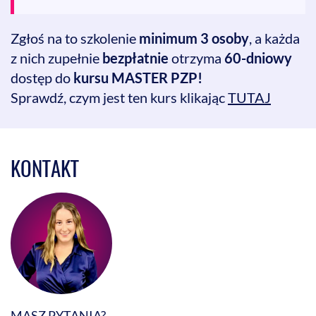
przed KIO oraz koncentracja dowodów przed rozprawą.
Zgłoś na to szkolenie
minimum 3 osoby
, a każda
z nich zupełnie
bezpłatnie
otrzyma
60-dniowy
dostęp do
kursu MASTER PZP!
Sprawdź, czym jest ten kurs klikając
TUTAJ
KONTAKT
MASZ PYTANIA?