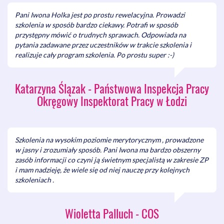
zdolności wynikające z przepisów wykonawczych do
Pani Iwona Holka jest po prostu rewelacyjna. Prowadzi
ustawy certyfikacyjnej.
szkolenia w sposób bardzo ciekawy. Potrafi w sposób
Zakresy zdolności: art. 112 ust. 2 pkt 1–4 Pzp; jak
przystępny mówić o trudnych sprawach. Odpowiada na
wykonawca wskazuje zakres certyfikacji (rejestry,
pytania zadawane przez uczestników w trakcie szkolenia i
uprawnienia, licencje, OC, finanse, kwalifikacje,
realizuje cały program szkolenia. Po prostu super :-)
doświadczenie, potencjał, normy jakości/środowiskowe).
Poziomy zdolności: standardowe (od najwyższych do
najniższych) i ich rola w warunkach udziału.
Katarzyna Ślązak - Państwowa Inspekcja Pracy
Doświadczenie/kwalifikacje – powiązanie z
rozporządzeniami i obowiązek stosowania poziomów w
Okręgowy Inspektorat Pracy w Łodzi
określonych obszarach.
Postanowienia SWZ w związku z certyfikacją.
4. Dokumentowanie warunków i weryfikacja – co zmienia
Szkolenia na wysokim poziomie merytorycznym , prowadzone
certyfikat w praktyce
w jasny i zrozumiały sposób. Pani Iwona ma bardzo obszerny
zasób informacji co czyni ją świetnym specjalistą w zakresie ZP
Certyfikat zamiast podmiotowych środków dowodowych –
i mam nadzieję, że wiele się od niej nauczę przy kolejnych
zakaz żądania ponad certyfikat, wyjątki i dostęp do danych
szkoleniach .
(self-cleaning, skazania, porozumienia, tajemnica
przedsiębiorstwa).
Obowiązki informacyjne wykonawcy w postępowaniach
Wioletta Palluch - COS
krajowych: deklaracja posługiwania się certyfikatem i dane
certyfikatu.