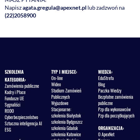
Napisz
agata.gregula@apexnet.pl
lub zadzwoń na
(22)2058900
SZKOLENIA
TYP I MIEJSCE:
WIEDZA:
On-line
EduStrefa
KATEGORIA:
Wideo
Blog
Zamówienia publiczne
Studium Zamówień
Paczka Wiedzy
Kadry i Płace
Publicznych
Bezpłatne zamówienia
Fundusze UE
Wyjazdowe
publiczne
Sygnaliści
Stacjonarne:
Pzp dla wykonawców
RODO
szkolenia Białystok
Pzp dla początkujących
Cyberbezpieczeństwo
szkolenia Bydgoszcz
Sztuczna inteligencja AI
szkolenia Gdańsk
ORGANIZACJA:
ESG
szkolenia Katowice
O ApexNet