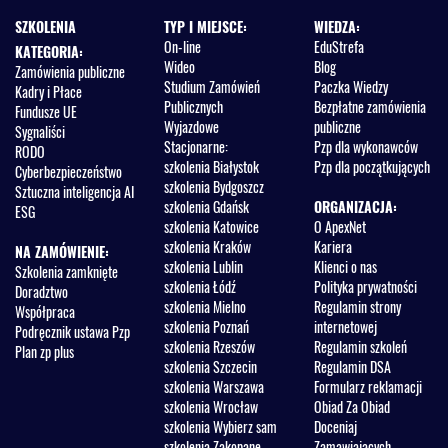
omówieniem
SZKOLENIA
TYP I MIEJSCE:
WIEDZA:
3.6.1. Sekcja I – omówienie
On-line
EduStrefa
KATEGORIA:
Wideo
Blog
Zamówienia publiczne
3
.6.2. Sekcja II – omówienie
Studium Zamówień
Paczka Wiedzy
Kadry i Płace
Publicznych
Bezpłatne zamówienia
Fundusze UE
3.6.3. Sekcja III – omówienie
Wyjazdowe
publiczne
Sygnaliści
3.6.4. Sekcja IV – omówienie
Stacjonarne:
Pzp dla wykonawców
RODO
szkolenia Białystok
Pzp dla początkujących
Cyberbezpieczeństwo
3.6.5. Sekcja VI - omówienie
szkolenia Bydgoszcz
Sztuczna inteligencja AI
szkolenia Gdańsk
ORGANIZACJA:
ESG
3.6.6. Sekcja VII - omówienie
szkolenia Katowice
O ApexNet
szkolenia Kraków
Kariera
3.6.7. Sekcja VIII – omówienie
NA ZAMÓWIENIE:
szkolenia Lublin
Klienci o nas
Szkolenia zamknięte
3.6.8. Sekcja IX – omówienie
szkolenia Łódź
Polityka prywatności
Doradztwo
szkolenia Mielno
Regulamin strony
Współpraca
3.7. Przygotowanie i przekazanie sprawozdania na platformie e-
szkolenia Poznań
internetowej
Podręcznik ustawa Pzp
zamówienia – w jaki sposób Zamawiający ma wypełnić obowiązek
szkolenia Rzeszów
Regulamin szkoleń
Plan zp plus
sprawozdawczy – szczegółowe omówienie jak zrealizować
szkolenia Szczecin
Regulamin DSA
obowiązek złożenia Sprawozdania o udzielonych zamówieniach za
szkolenia Warszawa
Formularz reklamacji
dany rok, czym są kwestie związane z re- użyciem danych w
szkolenia Wrocław
Obiad Za Obiad
sprawozdaniu, korekta sprawozdania?;
szkolenia Wybierz sam
Doceniaj
szkolenia Zakopane
Zamawiających