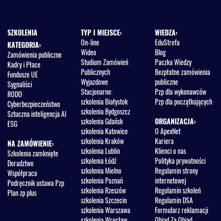
SZKOLENIA
TYP I MIEJSCE:
WIEDZA:
On-line
EduStrefa
KATEGORIA:
Wideo
Blog
Zamówienia publiczne
Studium Zamówień
Paczka Wiedzy
Kadry i Płace
Publicznych
Bezpłatne zamówienia
Fundusze UE
Wyjazdowe
publiczne
Sygnaliści
Stacjonarne:
Pzp dla wykonawców
RODO
szkolenia Białystok
Pzp dla początkujących
Cyberbezpieczeństwo
szkolenia Bydgoszcz
Sztuczna inteligencja AI
szkolenia Gdańsk
ORGANIZACJA:
ESG
szkolenia Katowice
O ApexNet
szkolenia Kraków
Kariera
NA ZAMÓWIENIE:
szkolenia Lublin
Klienci o nas
Szkolenia zamknięte
szkolenia Łódź
Polityka prywatności
Doradztwo
szkolenia Mielno
Regulamin strony
Współpraca
szkolenia Poznań
internetowej
Podręcznik ustawa Pzp
szkolenia Rzeszów
Regulamin szkoleń
Plan zp plus
szkolenia Szczecin
Regulamin DSA
szkolenia Warszawa
Formularz reklamacji
szkolenia Wrocław
Obiad Za Obiad