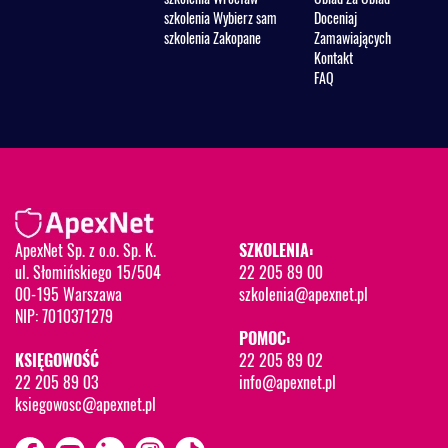
szkolenia Wybierz sam
Doceniaj
szkolenia Zakopane
Zamawiających
Kontakt
FAQ
ApexNet Sp. z o.o. Sp. K.
SZKOLENIA:
ul. Słomińskiego 15/504
22 205 89 00
00-195 Warszawa
szkolenia@apexnet.pl
NIP: 7010371279
POMOC:
KSIĘGOWOŚĆ
22 205 89 02
22 205 89 03
info@apexnet.pl
ksiegowosc@apexnet.pl