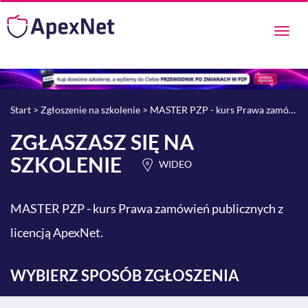
Przeł
nawig
Start
>
Zgłoszenie na szkolenie
> MASTER PZP - kurs Prawa zamówień publicznych z licencją ApexNet.
ZGŁASZASZ SIĘ NA
SZKOLENIE
WIDEO
MASTER PZP - kurs Prawa zamówień publicznych z
licencją ApexNet.
WYBIERZ SPOSÓB ZGŁOSZENIA