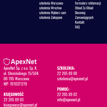
szkolenia Warszawa
Formularz reklamacji
szkolenia Wrocław
Obiad Za Obiad
szkolenia Wybierz sam
Doceniaj
szkolenia Zakopane
Zamawiających
Kontakt
FAQ
ApexNet Sp. z o.o. Sp. K.
SZKOLENIA:
ul. Słomińskiego 15/504
22 205 89 00
00-195 Warszawa
szkolenia@apexnet.pl
NIP: 7010371279
POMOC:
KSIĘGOWOŚĆ
22 205 89 02
22 205 89 03
info@apexnet.pl
ksiegowosc@apexnet.pl