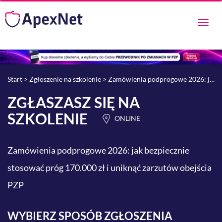
Przeł
nawig
Start
>
Zgłoszenie na szkolenie
> Zamówienia podprogowe 2026: jak bezpiecznie stosować próg 170.000 zł i uniknąć zarzutów obejścia PZP
ZGŁASZASZ SIĘ NA
SZKOLENIE
ONLINE
Zamówienia podprogowe 2026: jak bezpiecznie
stosować próg 170.000 zł i uniknąć zarzutów obejścia
PZP
WYBIERZ SPOSÓB ZGŁOSZENIA