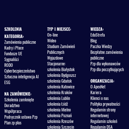
SZKOLENIA
TYP I MIEJSCE:
WIEDZA:
On-line
EduStrefa
KATEGORIA:
Wideo
Blog
Zamówienia publiczne
Studium Zamówień
Paczka Wiedzy
Kadry i Płace
Publicznych
Bezpłatne zamówienia
Fundusze UE
Wyjazdowe
publiczne
Sygnaliści
Stacjonarne:
Pzp dla wykonawców
RODO
szkolenia Białystok
Pzp dla początkujących
Cyberbezpieczeństwo
szkolenia Bydgoszcz
Sztuczna inteligencja AI
szkolenia Gdańsk
ORGANIZACJA:
ESG
szkolenia Katowice
O ApexNet
szkolenia Kraków
Kariera
NA ZAMÓWIENIE:
szkolenia Lublin
Klienci o nas
Szkolenia zamknięte
szkolenia Łódź
Polityka prywatności
Doradztwo
szkolenia Mielno
Regulamin strony
Współpraca
szkolenia Poznań
internetowej
Podręcznik ustawa Pzp
szkolenia Rzeszów
Regulamin szkoleń
Plan zp plus
szkolenia Szczecin
Regulamin DSA