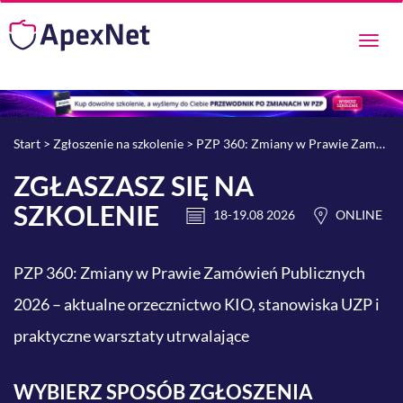
Przeł
nawig
Start
>
Zgłoszenie na szkolenie
> PZP 360: Zmiany w Prawie Zamówień Publicznych 2026 – aktualne orzecznictwo KIO, stanowiska UZP i praktyczne warsztaty utrwalające
ZGŁASZASZ SIĘ NA
SZKOLENIE
18-19.08 2026
ONLINE
PZP 360: Zmiany w Prawie Zamówień Publicznych
2026 – aktualne orzecznictwo KIO, stanowiska UZP i
praktyczne warsztaty utrwalające
WYBIERZ SPOSÓB ZGŁOSZENIA