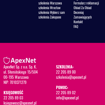
szkolenia Warszawa
Formularz reklamacji
szkolenia Wrocław
Obiad Za Obiad
szkolenia Wybierz sam
Doceniaj
szkolenia Zakopane
Zamawiających
Kontakt
FAQ
ApexNet Sp. z o.o. Sp. K.
SZKOLENIA:
ul. Słomińskiego 15/504
22 205 89 00
00-195 Warszawa
szkolenia@apexnet.pl
NIP: 7010371279
POMOC:
KSIĘGOWOŚĆ
22 205 89 02
22 205 89 03
info@apexnet.pl
ksiegowosc@apexnet.pl