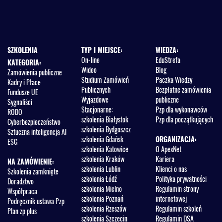
SZKOLENIA
TYP I MIEJSCE:
WIEDZA:
On-line
EduStrefa
KATEGORIA:
Wideo
Blog
Zamówienia publiczne
Studium Zamówień
Paczka Wiedzy
Kadry i Płace
Publicznych
Bezpłatne zamówienia
Fundusze UE
Wyjazdowe
publiczne
Sygnaliści
Stacjonarne:
Pzp dla wykonawców
RODO
szkolenia Białystok
Pzp dla początkujących
Cyberbezpieczeństwo
szkolenia Bydgoszcz
Sztuczna inteligencja AI
szkolenia Gdańsk
ORGANIZACJA:
ESG
szkolenia Katowice
O ApexNet
szkolenia Kraków
Kariera
NA ZAMÓWIENIE:
szkolenia Lublin
Klienci o nas
Szkolenia zamknięte
szkolenia Łódź
Polityka prywatności
Doradztwo
szkolenia Mielno
Regulamin strony
Współpraca
szkolenia Poznań
internetowej
Podręcznik ustawa Pzp
szkolenia Rzeszów
Regulamin szkoleń
Plan zp plus
szkolenia Szczecin
Regulamin DSA