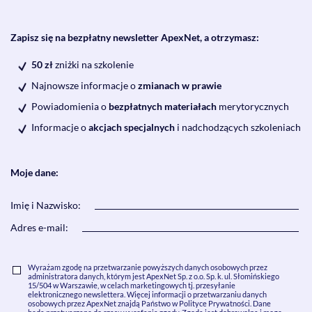
Zapisz się na bezpłatny newsletter ApexNet, a otrzymasz:
50 zł
zniżki na szkolenie
Najnowsze informacje o
zmianach w prawie
Powiadomienia o
bezpłatnych materiałach
merytorycznych
Informacje o
akcjach specjalnych
i nadchodzących szkoleniach
Moje dane:
Imię i Nazwisko:
Adres e-mail:
Wyrażam zgodę na przetwarzanie powyższych danych osobowych przez
administratora danych, którym jest ApexNet Sp. z o.o. Sp. k. ul. Słomińskiego
15/504 w Warszawie, w celach marketingowych tj. przesyłanie
elektronicznego newslettera. Więcej informacji o przetwarzaniu danych
osobowych przez ApexNet znajdą Państwo w Polityce Prywatności. Dane