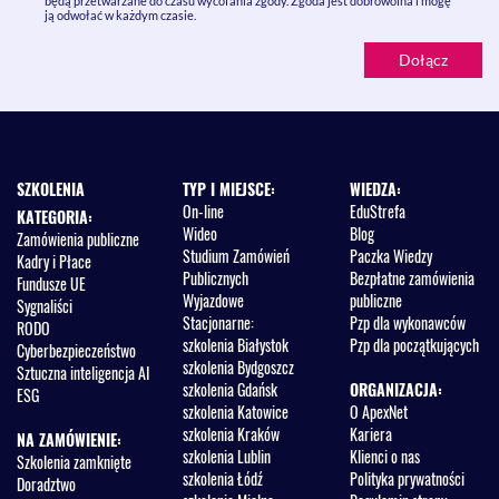
będą przetwarzane do czasu wycofania zgody. Zgoda jest dobrowolna i mogę
ją odwołać w każdym czasie.
SZKOLENIA
TYP I MIEJSCE:
WIEDZA:
On-line
EduStrefa
KATEGORIA:
Wideo
Blog
Zamówienia publiczne
Studium Zamówień
Paczka Wiedzy
Kadry i Płace
Publicznych
Bezpłatne zamówienia
Fundusze UE
Wyjazdowe
publiczne
Sygnaliści
Stacjonarne:
Pzp dla wykonawców
RODO
szkolenia Białystok
Pzp dla początkujących
Cyberbezpieczeństwo
szkolenia Bydgoszcz
Sztuczna inteligencja AI
szkolenia Gdańsk
ORGANIZACJA:
ESG
szkolenia Katowice
O ApexNet
szkolenia Kraków
Kariera
NA ZAMÓWIENIE:
szkolenia Lublin
Klienci o nas
Szkolenia zamknięte
szkolenia Łódź
Polityka prywatności
Doradztwo