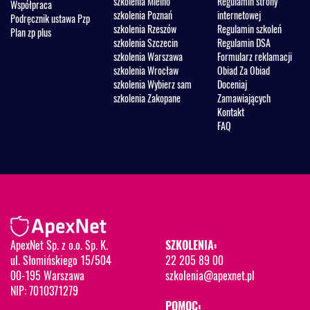
szkolenia Mielno
Regulamin strony
Współpraca
szkolenia Poznań
internetowej
Podręcznik ustawa Pzp
szkolenia Rzeszów
Regulamin szkoleń
Plan zp plus
szkolenia Szczecin
Regulamin DSA
szkolenia Warszawa
Formularz reklamacji
szkolenia Wrocław
Obiad Za Obiad
szkolenia Wybierz sam
Doceniaj
szkolenia Zakopane
Zamawiających
Kontakt
FAQ
ApexNet Sp. z o.o. Sp. K.
SZKOLENIA:
ul. Słomińskiego 15/504
22 205 89 00
00-195 Warszawa
szkolenia@apexnet.pl
NIP: 7010371279
POMOC: