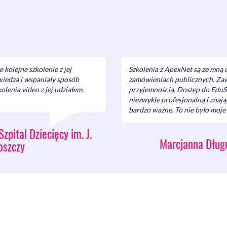
 kolejne szkolenie z jej
Szkolenia z ApexNet są ze mną
wiedza i wspaniały sposób
zamówieniach publicznych. Zaw
olenia video z jej udziałem.
przyjemnością. Dostęp do EduSt
niezwykle profesjonalną i znaj
bardzo ważne. To nie było moje 
pital Dziecięcy im. J.
Marcjanna Dług
oszczy