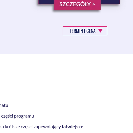
TERMIN I CENA
matu
j części programu
 na krótsze częsci zapewniający
łatwiejsze