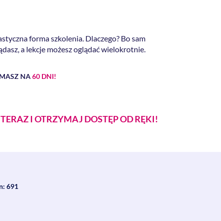
lastyczna forma szkolenia. Dlaczego? Bo sam
ądasz, a lekcje możesz oglądać wielokrotnie.
YMASZ NA
60 DNI!
Ż TERAZ I OTRZYMAJ DOSTĘP OD RĘKI!
n: 691