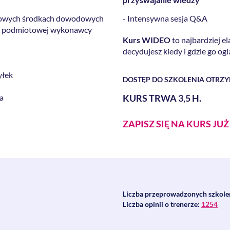
iotowych środkach dowodowych
- Intensywna sesja Q&A
acji podmiotowej wykonawcy
Kurs WIDEO
to najbardziej e
decydujesz kiedy i gdzie go ogl
yłek
DOSTĘP DO SZKOLENIA OTRZ
a
KURS TRWA 3,5 H.
ZAPISZ SIĘ NA KURS JU
Liczba przeprowadzonych szkole
Liczba opinii o trenerze:
1254