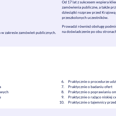
Od 17 lat z sukcesem wspiera kli
zamówienia publiczne, a także prz
dziesiątki rozpraw przed Krajową
przeszkolonych uczestników.
Prowadzi również obsługę podmio
na doświadczenie po obu stronac
a w zakresie zamówień publicznych.
Praktycznie o procedurze udz
a
Praktycznie o badaniu ofert
owych
Praktycznie o poprawianiu o
u
Praktycznie o rażąco niskiej c
Praktycznie o tajemnicy prze