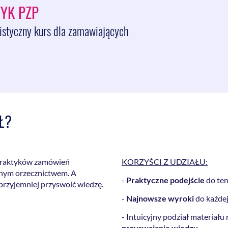
YK PZP
listyczny kurs dla zamawiających
Ł?
 praktyków zamówień
KORZYŚCI Z UDZIAŁU:
lnym orzecznictwem. A
-
Praktyczne podejście
do te
 przyjemniej przyswoić wiedzę.
-
Najnowsze wyroki
do każde
- Intuicyjny podział materiału
przyswajanie wiedzy