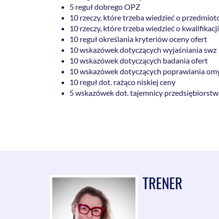
5 reguł dobrego OPZ
10 rzeczy, które trzeba wiedzieć o przedm
10 rzeczy, które trzeba wiedzieć o kwalifik
10 reguł określania kryteriów oceny ofert
10 wskazówek dotyczących wyjaśniania swz
10 wskazówek dotyczących badania ofert
10 wskazówek dotyczących poprawiania om
10 reguł dot. rażąco niskiej ceny
5 wskazówek dot. tajemnicy przedsiębiorstw
TRENER