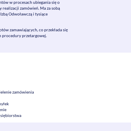
entów w procesach ubiegania się o
y realizacji zamówień. Ma za sobą
 Izbą Odwoławczą i tysiące
tów zamawiających, co przekłada się
h procedury przetargowej.
ielenie zamówienia
myłek
enie
dsiębiorstwa