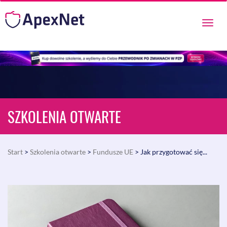
Przeł
nawig
SZKOLENIA OTWARTE
Start
>
Szkolenia otwarte
>
Fundusze UE
> Jak przygotować się...