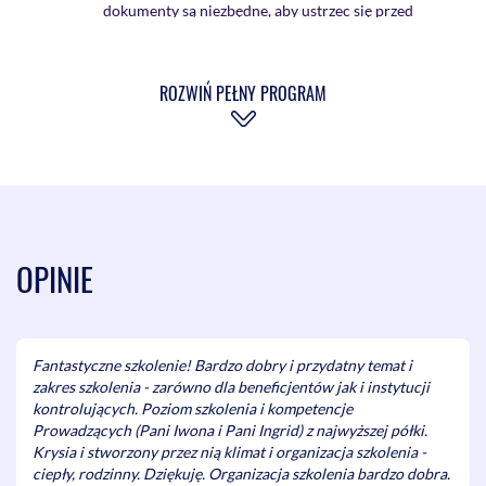
dokumenty są niezbędne, aby ustrzec się przed
zakwestionowaniem kwalifikowalności wydatków i
prawidłowości realizacji projektu
Najczęstsze nieprawidłowości i błędy popełniane przez
ROZWIŃ PEŁNY PROGRAM
innych Beneficjentów/OOW i ich konsekwencje
Niezgodność z decyzją/umową o dofinansowaniu oraz
warunkami dotyczącymi jej przeznaczenia
Nieprawidłowości w realizacji celów, produktów i
rezultatów
Nieprawidłowości w zakresie kwalifikowalności
wydatków
Nieprawidłowości w zakresie wyboru wykonawców
OPINIE
Nieprawidłowości i uchybienia w zakresie
informacji i promocji
Nieprawidłowości i uchybienia w stosowaniu
Fantastyczne szkolenie! Bardzo dobry i przydatny temat i
polityk horyzontalnych
zakres szkolenia - zarówno dla beneficjentów jak i instytucji
Identyfikacja obszarów ryzyka w
kontrolujących. Poziom szkolenia i kompetencje
projekcie/przedsięwzięciu
Prowadzących (Pani Iwona i Pani Ingrid) z najwyższej półki.
Zarządzanie zmianą w projektach i przedsięwzięciach
Krysia i stworzony przez nią klimat i organizacja szkolenia -
Przejście przez proces zmiany w projekcie, w
ciepły, rodzinny. Dziękuję. Organizacja szkolenia bardzo dobra.
tym identyfikacja wpływu zmiany na pozostałe