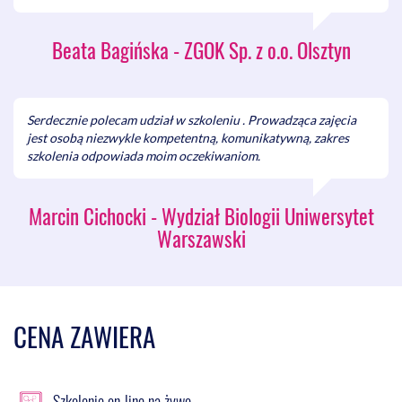
obszary w projekcie/przedsięwzięciu
Podejmowanie działań krygujących
Beata Bagińska - ZGOK Sp. z o.o. Olsztyn
Aktualizacja wniosku, kosztorysu,
harmonogramu
Zgłaszanie zmian do Instytucji
Stworzenie listy działań do wykonania po powrocie ze
szkolenia, aby zminimalizować ryzyko nieprawidłowości
Serdecznie polecam udział w szkoleniu . Prowadząca zajęcia
we własnym projekcie
jest osobą niezwykle kompetentną, komunikatywną, zakres
szkolenia odpowiada moim oczekiwaniom.
Dyskusja i konsultacje z trenerką
Marcin Cichocki - Wydział Biologii Uniwersytet
Warszawski
CENA ZAWIERA
Szkolenie on-line na żywo