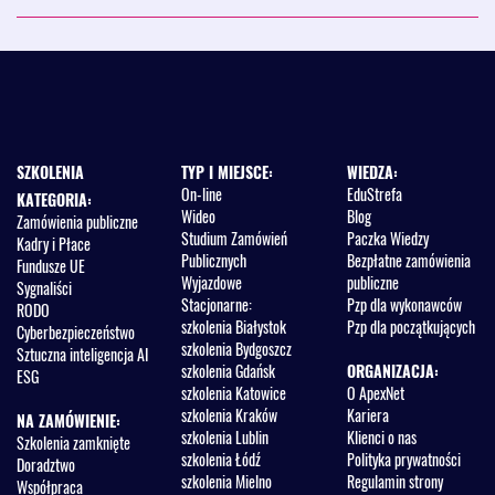
SZKOLENIA
TYP I MIEJSCE:
WIEDZA:
On-line
EduStrefa
KATEGORIA:
Wideo
Blog
Zamówienia publiczne
Studium Zamówień
Paczka Wiedzy
Kadry i Płace
Publicznych
Bezpłatne zamówienia
Fundusze UE
Wyjazdowe
publiczne
Sygnaliści
Stacjonarne:
Pzp dla wykonawców
RODO
szkolenia Białystok
Pzp dla początkujących
Cyberbezpieczeństwo
szkolenia Bydgoszcz
Sztuczna inteligencja AI
szkolenia Gdańsk
ORGANIZACJA:
ESG
szkolenia Katowice
O ApexNet
szkolenia Kraków
Kariera
NA ZAMÓWIENIE:
szkolenia Lublin
Klienci o nas
Szkolenia zamknięte
szkolenia Łódź
Polityka prywatności
Doradztwo
szkolenia Mielno
Regulamin strony
Współpraca