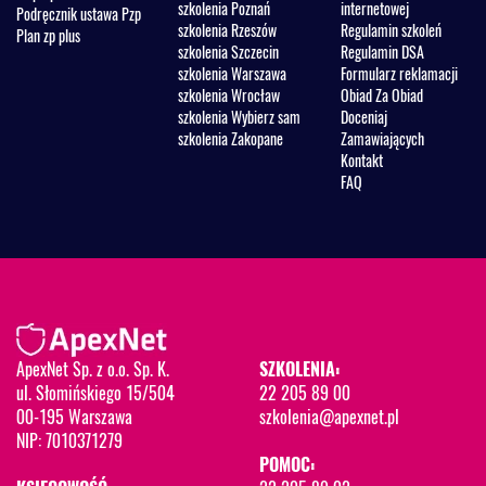
szkolenia Poznań
internetowej
Podręcznik ustawa Pzp
szkolenia Rzeszów
Regulamin szkoleń
Plan zp plus
szkolenia Szczecin
Regulamin DSA
szkolenia Warszawa
Formularz reklamacji
szkolenia Wrocław
Obiad Za Obiad
szkolenia Wybierz sam
Doceniaj
szkolenia Zakopane
Zamawiających
Kontakt
FAQ
ApexNet Sp. z o.o. Sp. K.
SZKOLENIA:
ul. Słomińskiego 15/504
22 205 89 00
00-195 Warszawa
szkolenia@apexnet.pl
NIP: 7010371279
POMOC: