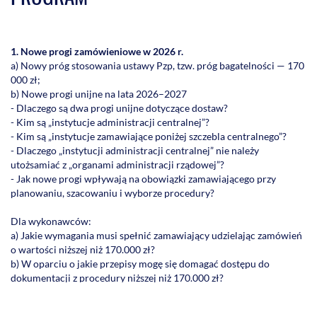
1. Nowe progi zamówieniowe w 2026 r.
a) Nowy próg stosowania ustawy Pzp, tzw. próg bagatelności — 170
000 zł;
b) Nowe progi unijne na lata 2026–2027
- Dlaczego są dwa progi unijne dotyczące dostaw?
- Kim są „instytucje administracji centralnej”?
- Kim są „instytucje zamawiające poniżej szczebla centralnego”?
- Dlaczego „instytucji administracji centralnej” nie należy
utożsamiać z „organami administracji rządowej”?
- Jak nowe progi wpływają na obowiązki zamawiającego przy
planowaniu, szacowaniu i wyborze procedury?
Dla wykonawców:
a) Jakie wymagania musi spełnić zamawiający udzielając zamówień
o wartości niższej niż 170.000 zł?
b) W oparciu o jakie przepisy mogę się domagać dostępu do
dokumentacji z procedury niższej niż 170.000 zł?
c) Jak nowe progi wpływają na dostęp wykonawców do zamówień
publicznych?