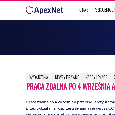
Przejdź do treści
O NAS
SZKOLENIA 
WYDARZENIA
NEWSY PRAWNE
KADRY I PŁACE
PRACA ZDALNA PO 4 WRZEŚNIA 
Praca zdalna po 4 września a przepisy Tarczy Anty
przeciwdziałania rozprzestrzeniania się wirusa 
sytuacjach, pracownikowi wykonywanie przez okreś