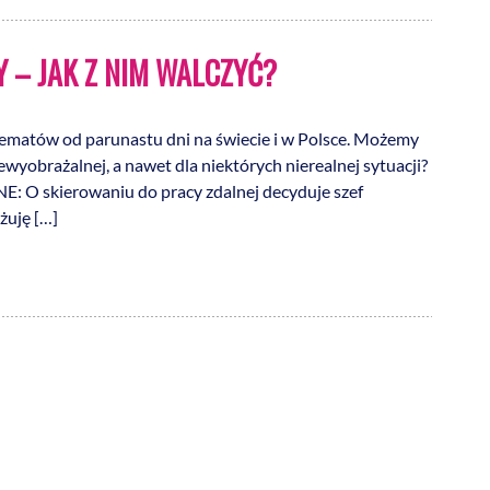
 – JAK Z NIM WALCZYĆ?
tematów od parunastu dni na świecie i w Polsce. Możemy
ewyobrażalnej, a nawet dla niektórych nierealnej sytuacji?
E: O skierowaniu do pracy zdalnej decyduje szef
uję […]