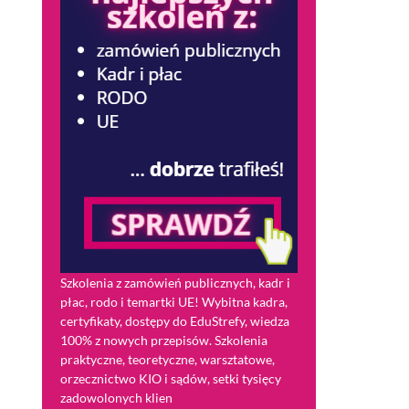
Szkolenia z zamówień publicznych, kadr i
płac, rodo i temartki UE! Wybitna kadra,
certyfikaty, dostępy do EduStrefy, wiedza
100% z nowych przepisów. Szkolenia
praktyczne, teoretyczne, warsztatowe,
orzecznictwo KIO i sądów, setki tysięcy
zadowolonych klien