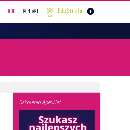
EduStrefa
BLOG
KONTAKT
Szkolenia ApexNet