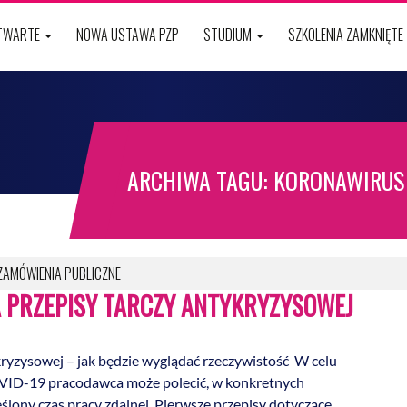
OTWARTE
NOWA USTAWA PZP
STUDIUM
SZKOLENIA ZAMKNIĘTE
ARCHIWA TAGU: KORONAWIRUS
ZAMÓWIENIA PUBLICZNE
A PRZEPISY TARCZY ANTYKRYZYSOWEJ
kryzysowej – jak będzie wyglądać rzeczywistość W celu
COVID-19 pracodawca może polecić, w konkretnych
lony czas pracy zdalnej. Pierwsze przepisy dotyczące